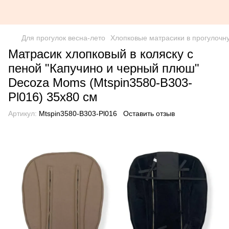
Для прогулок весна-лето
Хлопковые матрасики в прогулочн
Матрасик хлопковый в коляску с
пеной "Капучино и черный плюш"
Decoza Moms (Mtspin3580-В303-
Pl016) 35х80 см
Артикул:
Mtspin3580-В303-Pl016
Оставить отзыв