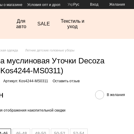
Укр
Рус
Вход
Желания
ы о магазине
Условия опт и дроп
Для
Текстиль и
SALE
авто
уход
ская одежда
Летние детские головные уборы
а муслиновая Уточки Decoza
Kos4244-MS0311)
Артикул: Kos4244-MS0311
Оставить отзыв
н
В желания
я отображения накопительной скидки
4-46
46-48
48-50
50-52
52-54