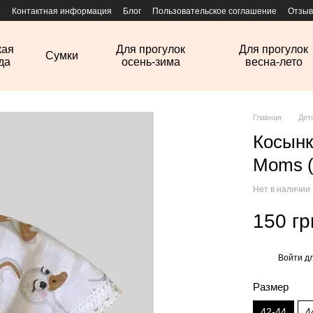
т
Контактная информация
Блог
Пользовательское соглашение
Отзыв
кая
Для прогулок
Для прогулок
Сумки
да
осень-зима
весна-лето
Главная
Дет
Косынк
Moms (
Нет в наличии
150 гр
Войти
дл
%
Размер
42-44
4