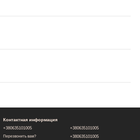
Контактная информация
+380635101005
+380635101005
+380635101005
Перезвонить вам?