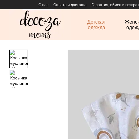
Перейти к основному контенту
О нас
Оплата и доставка
Гарантия, обмен и возвра
Детская
Женс
одежда
одеж