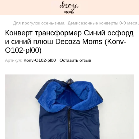
Для прогулок осень-зима
Демисезонные конверты 0-9 меся
Конверт трансформер Синий осфорд
и синий плюш Decoza Moms (Konv-
O102-pl00)
Артикул:
Konv-O102-pl00
Оставить отзыв