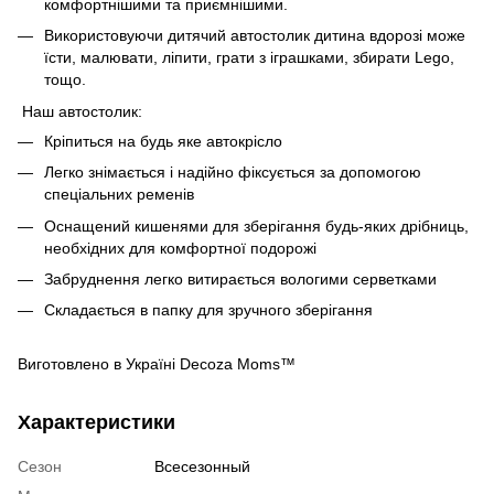
комфортнішими та приємнішими.
Використовуючи дитячий автостолик дитина вдорозі може
їсти, малювати, ліпити, грати з іграшками, збирати Lego,
тощо.
Наш автостолик:
Кріпиться на будь яке автокрісло
Легко знімається і надійно фіксується за допомогою
спеціальних ременів
Оснащений кишенями для зберігання будь-яких дрібниць,
необхідних для комфортної подорожі
Забруднення легко витирається вологими серветками
Складається в папку для зручного зберігання
Виготовлено в Україні Decoza Moms™
Характеристики
Сезон
Всесезонный