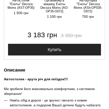
Автостолик
Органайзер в
Автошторка
"Еноты" Decoza
машину Еноты
"Еноты" Decoza
Moms (AST-OP35)
Decoza Moms (АО-
Moms (АSh-ОР035-
OP35-О072)
О072)
1 500 грн
1 100 грн
750 грн
3 183 грн
3 350 грн
Купить
Описание
Автостолик - крута річ для поїздок!!!
Ми зробили його максимально комфортним, з системою
зберігання!
Навіть обід в дорозі - це зручно і весело з новим
автостоликом, а подорожі Вашої дитини будуть набагато