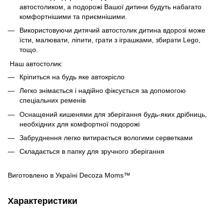
автостоликом, а подорожі Вашої дитини будуть набагато
комфортнішими та приємнішими.
Використовуючи дитячий автостолик дитина вдорозі може
їсти, малювати, ліпити, грати з іграшками, збирати Lego,
тощо.
Наш автостолик:
Кріпиться на будь яке автокрісло
Легко знімається і надійно фіксується за допомогою
спеціальних ременів
Оснащений кишенями для зберігання будь-яких дрібниць,
необхідних для комфортної подорожі
Забруднення легко витирається вологими серветками
Складається в папку для зручного зберігання
Виготовлено в Україні Decoza Moms™
Характеристики