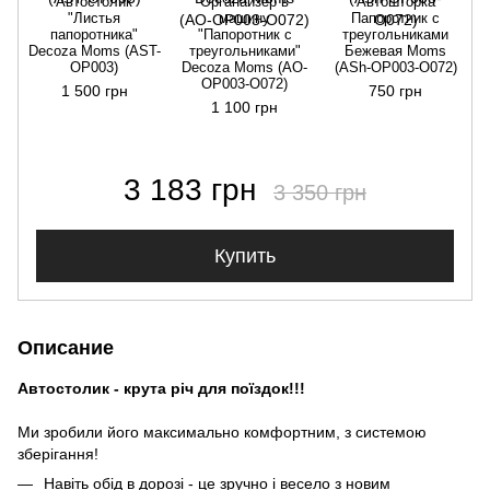
Автостолик
Органайзер в
Автошторка
"Листья
машину
Папоротник с
папоротника"
"Папоротник с
треугольниками
Decoza Moms (AST-
треугольниками"
Бежевая Moms
OP003)
Decoza Moms (АО-
(АSh-ОР003-О072)
ОР003-О072)
1 500 грн
750 грн
1 100 грн
3 183 грн
3 350 грн
Купить
Описание
Автостолик - крута річ для поїздок!!!
Ми зробили його максимально комфортним, з системою
зберігання!
Навіть обід в дорозі - це зручно і весело з новим