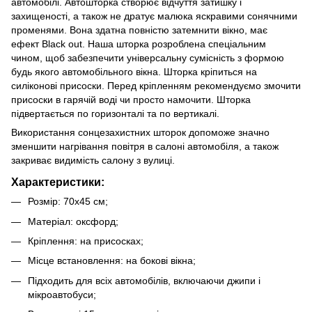
автомобілі. Автошторка створює відчуття затишку і
захищеності, а також не дратує малюка яскравими сонячними
променями. Вона здатна повністю затемнити вікно, має
ефект Black out. Наша шторка розроблена спеціальним
чином, щоб забезпечити універсальну сумісність з формою
будь якого автомобільного вікна. Шторка кріпиться на
силіконові присоски. Перед кріпленням рекомендуємо змочити
присоски в гарячій воді чи просто намочити. Шторка
підвертається по горизонталі та по вертикалі.
Використання сонцезахистних шторок допоможе значно
зменшити нагрівання повітря в салоні автомобіля, а також
закриває видимість салону з вулиці.
Характеристики:
Розмір: 70x45 см;
Матеріал: оксфорд;
Кріплення: на присосках;
Місце встановлення: на бокові вікна;
Підходить для всіх автомобілів, включаючи джипи і
мікроавтобуси;