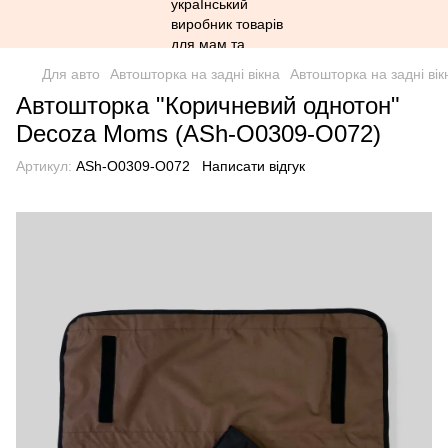
Для авто
Автошторка на задні вікна
Автошторка на задні ві
Автошторка "Коричневий однотон"
Decoza Moms (АSh-О0309-О072)
Артикул:
АSh-О0309-О072
Написати відгук