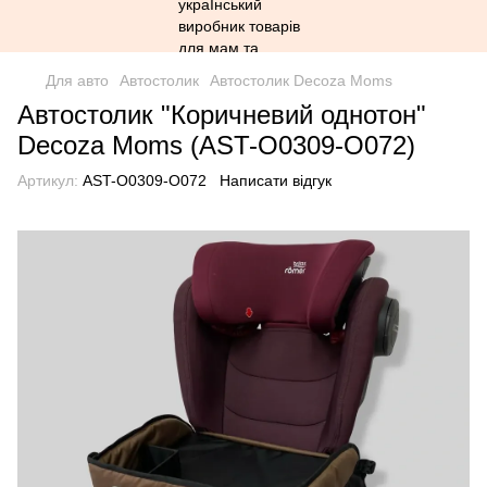
Для авто
Автостолик
Автостолик Decoza Moms
Автостолик "Коричневий однотон"
Decoza Moms (AST-О0309-О072)
Артикул:
AST-О0309-О072
Написати відгук