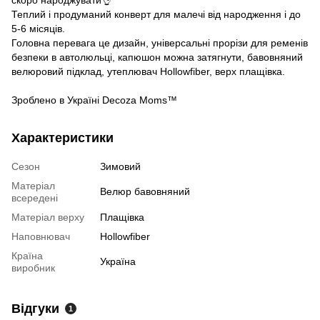
скоро народжувати👌
Теплий і продуманий конверт для малечі від народження і до
5-6 місяців.
Головна перевага це дизайн, універсальні прорізи для ременів
безпеки в автолюльці, капюшон можна затягнути, бавовняний
велюровий підклад, утеплювач Hollowfiber, верх плащівка.
Зроблено в Україні Decoza Moms™
Характеристики
Сезон
Зимовий
Матеріал
Велюр бавовняний
всередені
Матеріал верху
Плащівка
Наповнювач
Hollowfiber
Країна
Україна
виробник
Відгуки
1