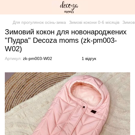
Для прогулянок осінь-зима
Зимові кокони 0-6 місяців
Зимов
Зимовий кокон для новонароджених
"Пудра" Decoza moms (zk-pm003-
W02)
Артикул:
zk-pm003-W02
1 відгук