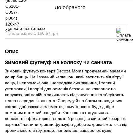
До обраного
ОПЛАТА ЧАСТИНАМИ
3 платежі по 1 166.67 грн
Опис
Зимовий футмуф на коляску чи санчата
Зимовий футмуф конверт Decoza Moms продуманий мамами
до дрібниць. Це і зручний капюшон, який захистить від вітру і
дощу, і непромокаюча і непродуваюча тканина, і теплий
утеплювач, і прорізі для ременів безпеки на клапанах на
липучках, які надійно захищають від задування та зберігають
тепло всередині конверта. Спереду й по бокам знаходяться
світловідображаючі елементи, тому конверт буде добре
помітним в темний час доби. Капюшон затягується за
допомогою фіксаторів на плотній резинці, захистний козирьок
верхньої частини кришки футмуфа добре закриває малюка від
пронизливого вітру, якщо, наприклад, вашвізочок дуже