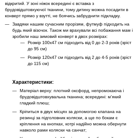
відкритий. У зоні ніжок всередині є вставка з
брудовідштовхуючої тканини, тому дитину можна посадити в
конверт прямо у взутті, не боячись забруднити підкладку.
Завдяки нашим сучасним прорізям, футмуф підходить на
будь який візочок. Також ми врахували всі побажання мам і
зробили наш зимовий конверт в двох розмірах:
Розмір 100х47 см підходить від 0 до 2-3 років (зріст
до 95 см)
Розмір 120х47 см підходить від 2 до 4-5 років (зріст
до 115 см)
Характеристики:
Матеріал верху: плотний оксфорд, непромокаюча і
брудовідштовхувальна тканина; всередині: м'який
гладкий плюш;
Кріпиться в двух місцях за допомогою клапана на
резинці за підголовник коляски, а ще по бокам є
кріплення на кнопках, котрі надійно можна обернути
навколо рами коляски ча санчат;