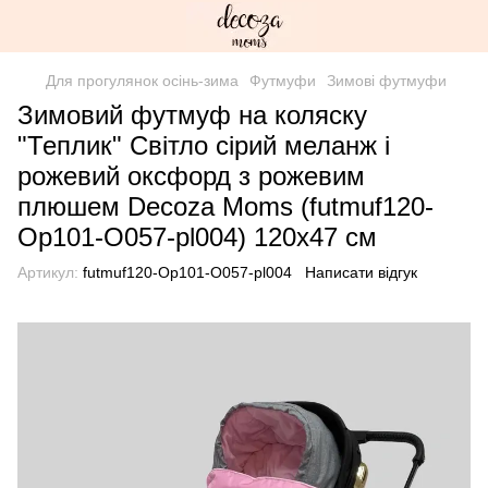
Для прогулянок осінь-зима
Футмуфи
Зимові футмуфи
Зимовий футмуф на коляску
"Теплик" Світло сірий меланж і
рожевий оксфорд з рожевим
плюшем Decoza Moms (futmuf120-
Op101-О057-pl004) 120х47 см
Артикул:
futmuf120-Op101-О057-pl004
Написати відгук