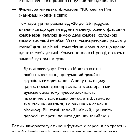
Утеплювач: холофайбер і штучний лебединий пух;
Фурнітура німецька: фіксатори YKK, кнопки Prym
(найкращі кнопки в світі);
Температурний режим від +10 до -25 градусів,
дивлячись що одягти під низ малюку: осінню флісовий
комбінезон, теплою зимою демі комбез, холодною
зимою зимовий комбез. Увага: температурний режим у
кожної дитини різний, тому тільки мама знає що краще
вдягати своїй дитині. Комусь тепло в вітровці, а хтось в
зимовій курточці мерзне.
Дитячі аксесуари Decoza Moms знають і
люблять за якість, продуманий дизайн і
зручність використання. А ще у нас в цеху
царює неймовірно приємна атмосфера, і ми
думємо саме тому чудово засипають
практично у всіх наших речах, а в футмуфах
тим більше (навіть ті, які раніше не спали в
візочках). Він такий теплий і м'який, що навіть
дорослі не проти пошити для них такий же:)
Батьки використовують наш футмуф с вересня по травень,
а це 9 місяців на рік якщо дозамовити ще демі кришку.