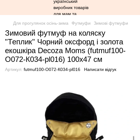
Для прогулянок осінь-зима
Футмуфи
Зимові футмуфи
Зимовий футмуф на коляску
"Теплик" Чорний оксфорд і золота
екошкіра Decoza Moms (futmuf100-
O072-К034-pl016) 100х47 см
Артикул:
futmuf100-O072-К034-pl016
Написати відгук