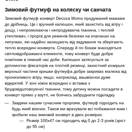
Зимовий футмуф на коляску чи санчата
Зимовий футмуф конверт Decoza Moms продуманий мамами
до дрібниць. Це і зручний капюшон, який захистить від вітру і
дощу, і непромокаюча і непродуваюча тканина, і теплий
утеплювач, і прорізі для ременів безпеки на клапанах на
липучках, які надійно захищають від задування та зберігають
тепло всередині конверта. Спереду й по бокам знаходяться
світловідображаючі елементи, тому конверт буде добре
помітним в темний час доби. Капюшон затягується за
допомогою фіксаторів на плотній резинці, захистний козирьок
верхньої частини кришки футмуфа добре закриває малюка від
пронизливого вітру, якщо, наприклад, вашвізочок дуже
відкритий. У зоні ніжок всередині є вставка з
брудовідштовхуючої тканини, тому дитину можна посадити в
конверт прямо у взутті, не боячись забруднити підкладку.
Завдяки нашим сучасним прорізям, футмуф підходить на
будь який візочок. Також ми врахували всі побажання мам і
зробили наш зимовий конверт в двох розмірах:
Розмір 100х47 см підходить від 0 до 2-3 років (зріст
до 95 см)