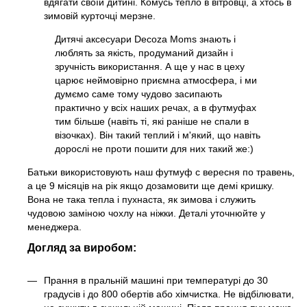
вдягати своїй дитині. Комусь тепло в вітровці, а хтось в
зимовій курточці мерзне.
Дитячі аксесуари Decoza Moms знають і
люблять за якість, продуманий дизайн і
зручність використання. А ще у нас в цеху
царює неймовірно приємна атмосфера, і ми
думємо саме тому чудово засипають
практично у всіх наших речах, а в футмуфах
тим більше (навіть ті, які раніше не спали в
візочках). Він такий теплий і м'який, що навіть
дорослі не проти пошити для них такий же:)
Батьки використовують наш футмуф с вересня по травень,
а це 9 місяців на рік якщо дозамовити ще демі кришку.
Вона не така тепла і пухнаста, як зимова і служить
чудовою заміною чохлу на ніжки. Деталі уточнюйте у
менеджера.
Догляд за виробом:
Прання в пральній машині при температурі до 30
градусів і до 800 обертів або хімчистка. Не відбілювати,