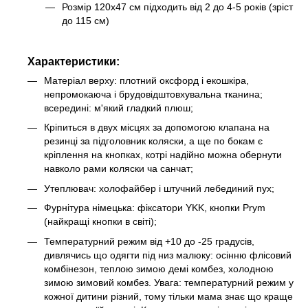
Розмір 120х47 см підходить від 2 до 4-5 років (зріст
до 115 см)
Характеристики:
Матеріал верху: плотний оксфорд і екошкіра,
непромокаюча і брудовідштовхувальна тканина;
всередині: м'який гладкий плюш;
Кріпиться в двух місцях за допомогою клапана на
резинці за підголовник коляски, а ще по бокам є
кріплення на кнопках, котрі надійно можна обернути
навколо рами коляски ча санчат;
Утеплювач: холофайбер і штучний лебединий пух;
Фурнітура німецька: фіксатори YKK, кнопки Prym
(найкращі кнопки в світі);
Температурний режим від +10 до -25 градусів,
дивлячись що одягти під низ малюку: осінню флісовий
комбінезон, теплою зимою демі комбез, холодною
зимою зимовий комбез. Увага: температурний режим у
кожної дитини різний, тому тільки мама знає що краще