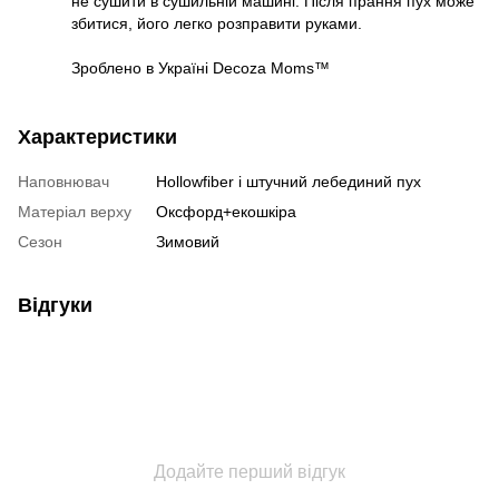
не сушити в сушильній машині. Після прання пух може
збитися, його легко розправити руками.
Зроблено в Україні Decoza Moms™
Характеристики
Наповнювач
Hollowfiber і штучний лебединий пух
Матеріал верху
Оксфорд+екошкіра
Сезон
Зимовий
Відгуки
Додайте перший відгук