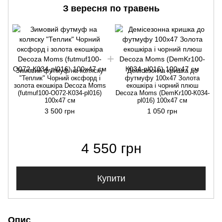
З вересня по травень
Зимовий футмуф на коляску
Демісезонна кришка до
"Теплик" Чорний оксфорд і
футмуфу 100х47 Золота
золота екошкіра Decoza Moms
екошкіра і чорний плюш
(futmuf100-O072-К034-pl016)
Decoza Moms (DemKr100-К034-
100х47 см
pl016) 100х47 см
3 500 грн
1 050 грн
4 550 грн
Купити
Опис