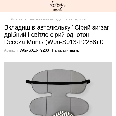
Для авто
Бавовняний вкладиш в автокрісло
Вкладиш в автолюльку "Сірий зигзаг
дрібний і світло сірий однотон"
Decoza Moms (W0n-S013-P2288) 0+
Артикул:
W0n-S013-P2288
Написати відгук