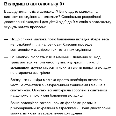
Вкладиш в автолюльку 0+
Ваша дитина потіє в автокріслі? Ви кладете малюка на
синтетичне сидіння автолюльки? Спеціально розроблені
двосторонні вкладиші для дітей від 0 до 9 місяців в автолюльку
усунуть багато проблем:
Якщо спинка малюка потіє бавовняна вкладка вбере весь
непотрібний піт, а наповнювач бавовни проведе
вентиляцію між шкірою і синтетичним сидінням
Всі малюки люблять їсти в машині і, звичайно ж, іноді
трапляються неприємності у вигляді крихт і плям. З
вкладишем зручно струсити крихти і зняти випрати вкладку,
не стираючи все крісло
Влітку ніжній шкіри малюка просто необхідно якомога
частіше стикатися з натуральними тканинами і менше з
синтетикою. Оскільки всі автокрісла зроблені з синтетики
на допомогу покликані бавовняні вкладиші
Ваше автокрісло заграє новими фарбами разом із
різнобарвними яскравими матрасиками. Вони двосторонні,
можна змінювати забарвлення хоч щодня