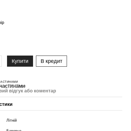
лір
Купити
В кредит
ЧАСТИНАМИ
і по 223.33 грн
вий відгук або коментар
стики
Літній
Бавовна