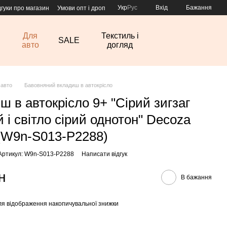
Укр
Рус
Вхід
Бажання
дгуки про магазин
Умови опт і дроп
Для
Текстиль і
SALE
авто
догляд
 авто
Бавовняний вкладиш в автокрісло
ш в автокрісло 9+ "Сірий зигзаг
 і світло сірий однотон" Decoza
W9n-S013-P2288)
Артикул: W9n-S013-P2288
Написати відгук
н
В бажання
я відображення накопичувальної знижки