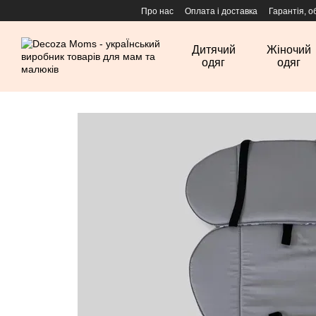
Перейти до основного контенту
Про нас
Оплата і доставка
Гарантія, о
Дитячий
Жіночий
одяг
одяг