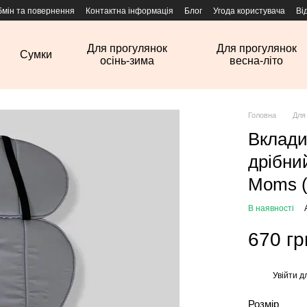
бмін та повернення
Контактна інформація
Блог
Угода користувача
Ві
Для прогулянок
Для прогулянок
Сумки
осінь-зима
весна-літо
Головна
Для
Вклади
дрібний
Moms (
В наявності
670 гр
Увійти
дл
%
Розмір