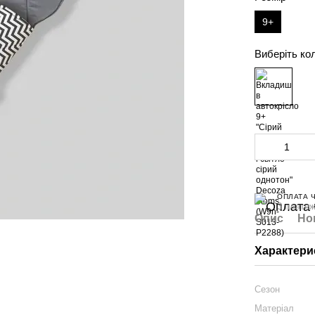
9+
Виберіть ко
ОПЛАТА 
3 платеж
Опис
Но
Характери
Сезон
Матеріал