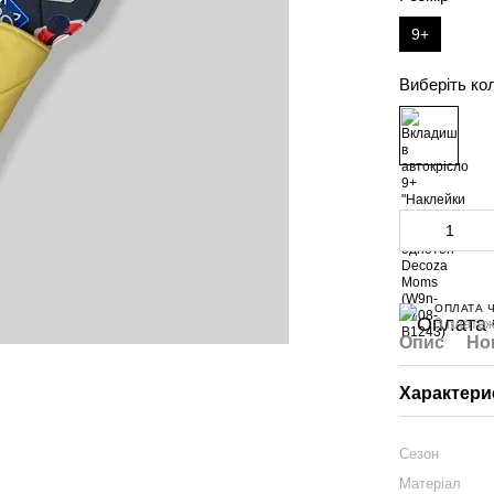
9+
Виберіть ко
ОПЛАТА 
3 платеж
Опис
Но
Характери
Сезон
Матеріал