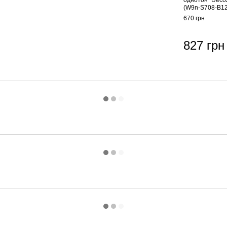
однотон" Dec
(W9n-S708-B1
670 грн
827 грн