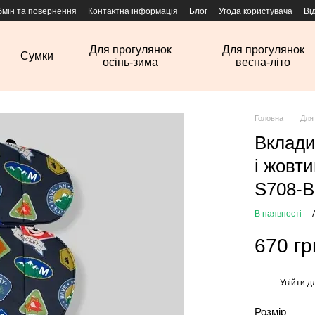
бмін та повернення
Контактна інформація
Блог
Угода користувача
Ві
Для прогулянок
Для прогулянок
Сумки
осінь-зима
весна-літо
Головна
Для
Вклади
і жовт
S708-B
В наявності
670 гр
Увійти
дл
%
Розмір