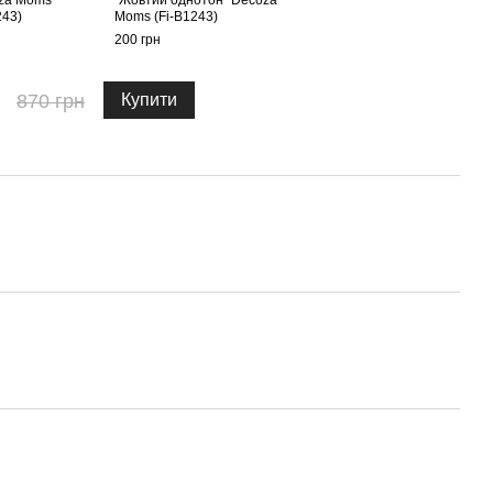
oza Moms
"Жовтий однотон" Decoza
243)
Moms (Fi-B1243)
200 грн
870 грн
Купити