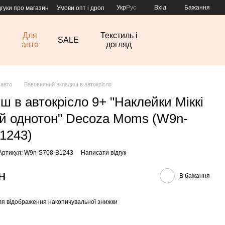
Укр
Рус
Вхід
Бажання
дгуки про магазин
Умови опт і дроп
Для
Текстиль і
SALE
авто
догляд
 авто
Бавовняний вкладиш в автокрісло
ш в автокрісло 9+ "Наклейки Міккі
ий однотон" Decoza Moms (W9n-
1243)
Артикул: W9n-S708-B1243
Написати відгук
н
В бажання
я відображення накопичувальної знижки