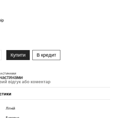
лір
Купити
В кредит
ЧАСТИНАМИ
і по 223.33 грн
вий відгук або коментар
стики
Літній
Бавовна