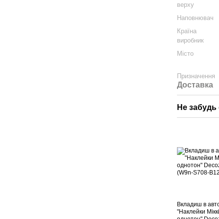
верху
Наповнювач
Країна
виробник
Місто
Призначення
Доставка
Не забудь 
Вкладиш в авт
"Наклейки Мікк