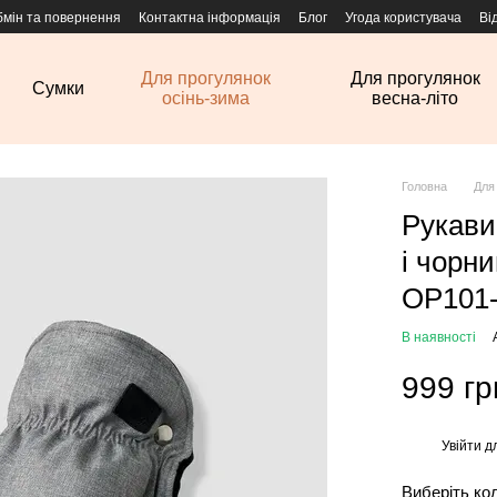
бмін та повернення
Контактна інформація
Блог
Угода користувача
Ві
Для прогулянок
Для прогулянок
Сумки
осінь-зима
весна-літо
Головна
Для
Рукави
і чорн
OP101-
В наявності
999 гр
Увійти
дл
%
Виберіть ко