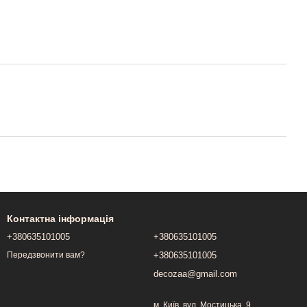
Контактна інформація
+380635101005
+380635101005
+380635101005
Передзвонити вам?
decozaa@gmail.com
м. Київ, вул. Мостицька, 9