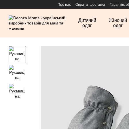
Перейти до основного контенту
Про нас
Оплата і доставка
Гарантія, о
Дитячий
Жіночий
одяг
одяг