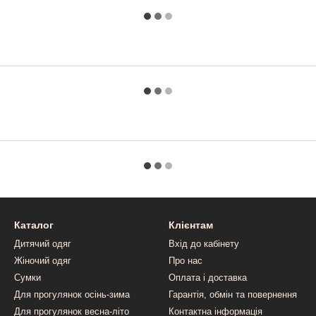
Каталог
Клієнтам
Дитячий одяг
Вхід до кабінету
Жіночий одяг
Про нас
Сумки
Оплата і доставка
Для прогулянок осінь-зима
Гарантія, обмін та повернення
Для прогулянок весна-літо
Контактна інформація