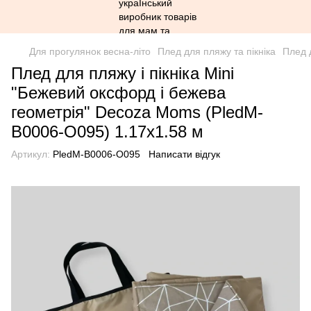
Для прогулянок весна-літо
Плед для пляжу та пікніка
Плед 
Плед для пляжу і пікніка Mini
"Бежевий оксфорд і бежева
геометрія" Decoza Moms (PledM-
B0006-O095) 1.17х1.58 м
Артикул:
PledM-B0006-O095
Написати відгук