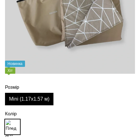
Новинка
Хіт
Розмір
Mini (1.17х1.57 м)
Колір