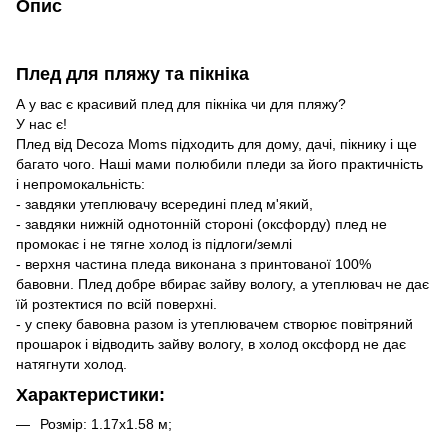
Опис
Плед для пляжу та пікніка
А у вас є красивий плед для пікніка чи для пляжу?
У нас є!
Плед від Decoza Moms підходить для дому, дачі, пікнику і ще
багато чого. Наші мами полюбили пледи за його практичність
і непромокальність:
- завдяки утеплювачу всередині плед м'який,
- завдяки нижній однотонній стороні (оксфорду) плед не
промокає і не тягне холод із підлоги/землі
- верхня частина пледа виконана з принтованої 100%
бавовни. Плед добре вбирає зайву вологу, а утеплювач не дає
їй розтектися по всій поверхні.
- у спеку бавовна разом із утеплювачем створює повітряний
прошарок і відводить зайву вологу, в холод оксфорд не дає
натягнути холод.
Характеристики:
Розмір: 1.17х1.58 м;