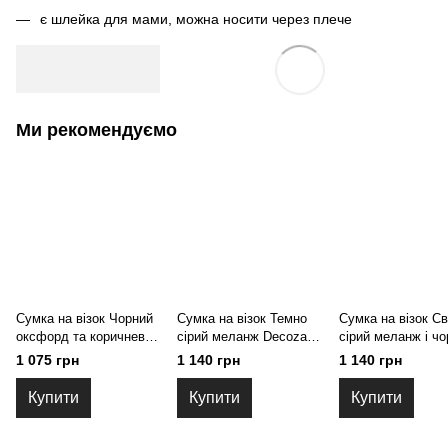
є шлейка для мами, можна носити через плече
Ми рекомендуємо
Сумка на візок Чорний
Сумка на візок Темно
Сумка на візок Св
оксфорд та коричнева
сірий меланж Decoza
сірий меланж і чо
екошкіра Decoza Moms
Moms (S-OP100-R)
оксфорд Decoza
1 075 грн
1 140 грн
1 140 грн
(S-O072-K028-E)
(S-OP101-O072-E)
Купити
Купити
Купити