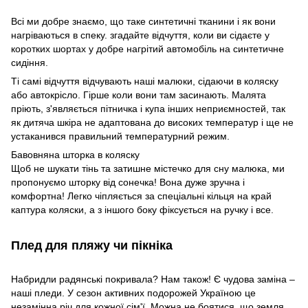
Всі ми добре знаємо, що таке синтетичні тканини і як вони
нагріваються в спеку. згадайте відчуття, коли ви сідаєте у
коротких шортах у добре нагрітий автомобіль на синтетичне
сидіння.
Ті самі відчуття відчувають наші малюки, сідаючи в коляску
або автокрісло. Гірше коли вони там засинають. Малята
пріють, з'являється пітничка і купа інших неприємностей, так
як дитяча шкіра не адаптована до високих температур і ще не
устаканився правильний температурний режим.
Бавовняна шторка в коляску
Щоб не шукати тінь та затишне містечко для сну малюка, ми
пропонуємо шторку від сонечка! Вона дуже зручна і
комфортна! Легко чіпляється за спеціальні кільця на край
каптура коляски, а з іншого боку фіксується на ручку і все.
Плед для пляжу чи пікніка
Набридли радянські покривала? Нам також! Є чудова заміна –
наші пледи. У сезон активних подорожей Україною це
незамінна річ для кожної сім'ї. Можна не боятися, що земля