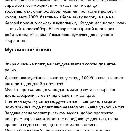
сира або пісок мокрий: нижня частина пледа це
водовідштовхуючий оксфорд, який не пропустить вологу і
холод, верх 100% бавовна - вбере зайву вологу, а ще на
бавовні приємно лежати в купальнику. Ковдри має наповнювач
– тонкий холофайбер. Він створює повітряний прошарок і
робить плед м'якшим. У комплекті сумочка для зручного
зберігання.
Муслинове пончо
Збираючись на пляж, не забудьте взяти з собою для дітей
пончо.
Двошарова муслінова тканина, у складі 100 бавовна, тканина
підходить для дітей з алергією.
Муслін - це тканина, яка не дасть замерзнути ввечері, і не
дасть заборони і згоріти під спекотним сонцем.
Плетіння мусліну ситцеве, дуже легке і повітряне, завдяки
йому тканина буде практично невагомою і невідчутною на тілі.
Завдяки своїм характеристикам муслін добре пропускає
повітря створюючи комфортне середовище для тіла, після
прання швидко сохне, що теж не мало важливо.
Муслін бавовняний - дивовижна тканина, яка з кожним