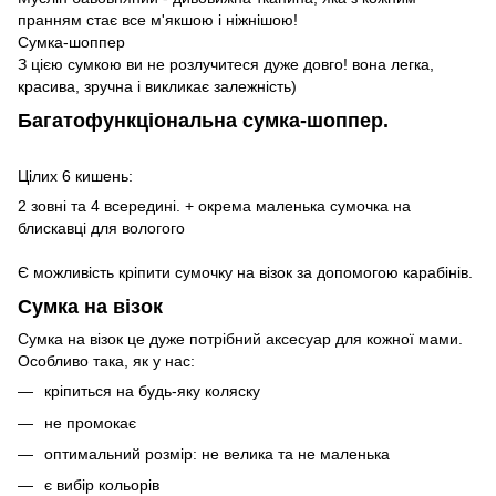
пранням стає все м'якшою і ніжнішою!
Сумка-шоппер
З цією сумкою ви не розлучитеся дуже довго! вона легка,
красива, зручна і викликає залежність)
Багатофункціональна сумка-шоппер.
Цілих 6 кишень:
2 зовні та 4 всередині. + окрема маленька сумочка на
блискавці для вологого
Є можливість кріпити сумочку на візок за допомогою карабінів.
Сумка на візок
Сумка на візок це дуже потрібний аксесуар для кожної мами.
Особливо така, як у нас:
кріпиться на будь-яку коляску
не промокає
оптимальний розмір: не велика та не маленька
є вибір кольорів