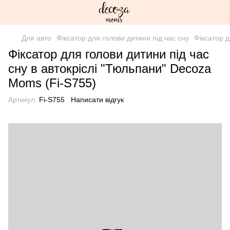
Для авто
Фіксатор для голови дитини під час сну
Фіксатор 
Фіксатор для голови дитини під час
сну в автокріслі "Тюльпани" Decoza
Moms (Fi-S755)
Артикул:
Fi-S755
Написати відгук