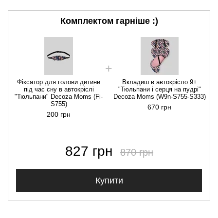
Комплектом гарніше :)
Фіксатор для голови дитини
Вкладиш в автокрісло 9+
під час сну в автокріслі
"Тюльпани і серця на пудрі"
"Тюльпани" Decoza Moms (Fi-
Decoza Moms (W9n-S755-S333)
S755)
670 грн
200 грн
827 грн
870 грн
Купити