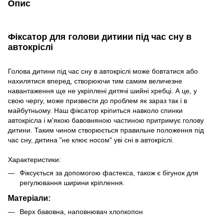
Опис
Фіксатор для голови дитини під час сну в
автокріслі
Голова дитини під час сну в автокріслі може бовтатися або
нахилятися вперед, створюючи тим самим величезне
навантаження ще не укріплені дитячі шийні хребці. А це, у
свою чергу, може призвести до проблем як зараз так і в
майбутньому. Наш фіксатор кріпиться навколо спинки
автокрісла і м'якою бавовняною частиною притримує голову
дитини. Таким чином створюється правильне положення під
час сну, дитина "не клює носом" уві сні в автокріслі.
Характеристики:
Фіксується за допомогою фастекса, також є бігунок для
регулювання ширини кріплення.
Матеріали:
Верх бавовна, наповнювач хлопкопон