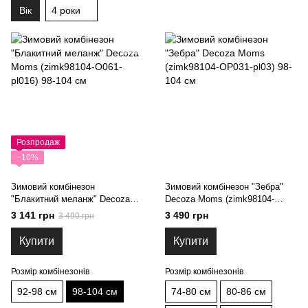
Вік
4 роки
Розпродаж
−10%
Зимовий комбінезон
Зимовий комбінезон "Зебра"
"Блакитний меланж" Decoza
Decoza Moms (zimk98104-
Moms (zimk98104-O061-pl016)
OP031-pl03) 98-104 см
3 141 грн
3 490 грн
3 490 грн
98-104 см
Купити
Купити
Розмір комбінезонів
Розмір комбінезонів
92-98 см
98-104 см
74-80 см
80-86 см