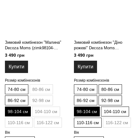
Зимовий комбінезон "Малина"
Зимовий комбінезон "Діно
Decoza Moms (zimk98104-
рожеві" Decoza Moms
O055-pl016) 98-104 см
(zimk98104-OP015-pl03) 98-104
3 490 грн
3 490 грн
см
Купити
Купити
Розмір комбінезонів
Розмір комбінезонів
74-80 см
80-86 см
74-80 см
80-86 см
86-92 см
92-98 см
86-92 см
92-98 см
98-104 см
104-110 см
98-104 см
104-110 см
110-116 см
116-122 см
110-116 см
116-122 см
Вік
Вік