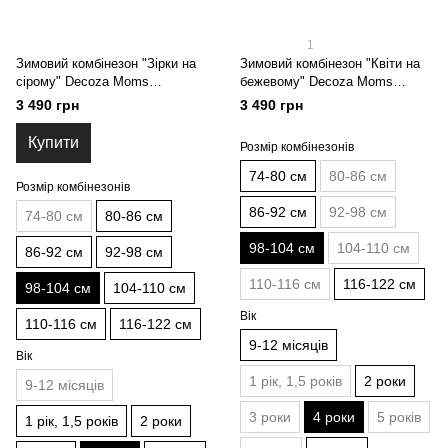
1
Зимовий комбінезон "Зірки на
Зимовий комбінезон "Квіти на
сірому" Decoza Moms
бежевому" Decoza Moms
(zimk98104-Op309-pl016) 98-104
(zimk98104-OP032-pl04) 98-104
3 490 грн
3 490 грн
см
см
Купити
Розмір комбінезонів
74-80 см
80-86 см
Розмір комбінезонів
86-92 см
92-98 см
74-80 см
80-86 см
98-104 см
104-110 см
86-92 см
92-98 см
110-116 см
116-122 см
98-104 см
104-110 см
Вік
110-116 см
116-122 см
9-12 місяців
Вік
1 рік, 1,5 років
2 роки
9-12 місяців
3 роки
4 роки
5 років
1 рік, 1,5 років
2 роки