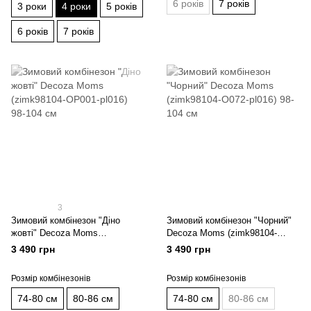
6 років
7 років
3 роки
4 роки
5 років
6 років
7 років
3
Зимовий комбінезон "Діно
Зимовий комбінезон "Чорний"
жовті" Decoza Moms
Decoza Moms (zimk98104-
(zimk98104-OP001-pl016) 98-
O072-pl016) 98-104 см
3 490 грн
3 490 грн
104 см
Розмір комбінезонів
Розмір комбінезонів
74-80 см
80-86 см
74-80 см
80-86 см