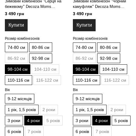
Зимовий комбінезон "Серця на
Зимовий комбінезон "Чорний
бежевому" Decoza Moms
камуфляж" Decoza Moms
(zimk98104-OP304-pl016) 98-
(zimk98104-OP306-pl016) 98-
3 490 грн
3 490 грн
104 см
104 см
Купити
Купити
Розмір комбінезонів
Розмір комбінезонів
74-80 см
80-86 см
74-80 см
80-86 см
86-92 см
92-98 см
86-92 см
92-98 см
98-104 см
104-110 см
98-104 см
104-110 см
110-116 см
116-122 см
110-116 см
116-122 см
Вік
Вік
9-12 місяців
9-12 місяців
1 рік, 1,5 років
2 роки
1 рік, 1,5 років
2 роки
3 роки
4 роки
5 років
3 роки
4 роки
5 років
6 років
7 років
6 років
7 років