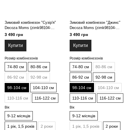
Зимовий комбінезон "Сузір'я"
Зимовий комбінезон "Джинс"
Decoza Moms (zimk98104-
Decoza Moms (zimk98104-
OP014-pl016) 98-104 см
O088-pl016) 98-104 см
3 490 грн
3 490 грн
Купити
Купити
Розмір комбінезонів
Розмір комбінезонів
74-80 см
80-86 см
74-80 см
80-86 см
86-92 см
92-98 см
86-92 см
92-98 см
98-104 см
104-110 см
98-104 см
104-110 см
110-116 см
116-122 см
110-116 см
116-122 см
Вік
Вік
9-12 місяців
9-12 місяців
1 рік, 1,5 років
2 роки
1 рік, 1,5 років
2 роки