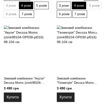
3 роки
4 роки
5 років
3 роки
4 роки
5 років
6 років
7 років
6 років
7 років
Зимовий комбінезон "Акули"
Зимовий комбінезон
Decoza Moms (zimk98104-
"Геометрія" Decoza Moms
ОР038-pl016) 98-104 см
(zimk98104-OP030-pl016) 98-
3 490 грн
3 490 грн
104 см
Купити
Купити