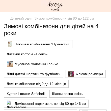
Дитячий одяг
Зимові комбінезони від 80 до 122 см
Зимові комбінезони для дітей на 4
роки
Плюшеві комбінезони "Пухнастик"
Дитячий костюм «Блейз»
Муслінові халатики і пончо
Літні дитячі шортики та футболки
Флісові ромпери
Демі комбінезони від 0 до 12 місяців
Куртки і штани Softshell
Шапки весна-осінь
Демісезонні парки жилетки від 80 до 146 см