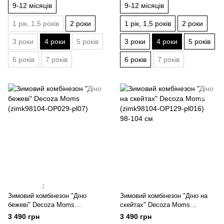
9-12 місяців
9-12 місяців
1 рік, 1,5 років
2 роки
1 рік, 1,5 років
2 роки
3 роки
4 роки
5 років
3 роки
4 роки
5 років
6 років
7 років
6 років
7 років
2
Зимовий комбінезон "Діно
Зимовий комбінезон "Діно на
бежеві" Decoza Moms
скейтах" Decoza Moms
(zimk98104-OP029-pl07)
(zimk98104-OP129-pl016) 98-
3 490 грн
3 490 грн
104 см