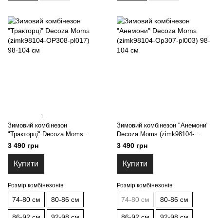
1
Зимовий комбінезон
Зимовий комбінезон "Анемони"
"Тракторці" Decoza Moms
Decoza Moms (zimk98104-
(zimk98104-OP308-pl017) 98-
Op307-pl003) 98-104 см
3 490 грн
3 490 грн
104 см
Купити
Купити
Розмір комбінезонів
Розмір комбінезонів
74-80 см
80-86 см
74-80 см
80-86 см
86-92 см
92-98 см
86-92 см
92-98 см