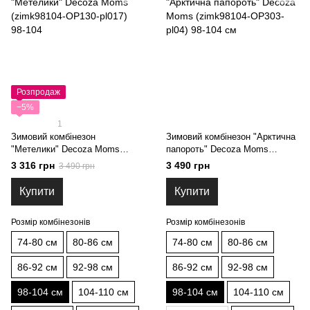
Розпродаж
−5%
1
Зимовий комбінезон
Зимовий комбінезон "Арктична
"Метелики" Decoza Moms
папороть" Decoza Moms
(zimk98104-OP130-pl017) 98-
(zimk98104-OP303-pl04) 98-104
3 316 грн
3 490 грн
3 490 грн
104
см
Купити
Купити
Розмір комбінезонів
Розмір комбінезонів
74-80 см
80-86 см
74-80 см
80-86 см
86-92 см
92-98 см
86-92 см
92-98 см
98-104 см
104-110 см
98-104 см
104-110 см