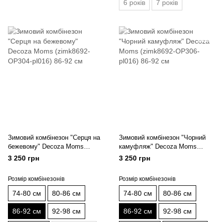
6 років
7 років
Зимовий комбінезон "Серця на
Зимовий комбінезон "Чорний
бежевому" Decoza Moms
камуфляж" Decoza Moms
(zimk8692-OP304-pl016) 86-92
(zimk8692-OP306-pl016) 86-92
3 250 грн
3 250 грн
см
см
Розмір комбінезонів
Розмір комбінезонів
74-80 см
80-86 см
74-80 см
80-86 см
86-92 см
92-98 см
86-92 см
92-98 см