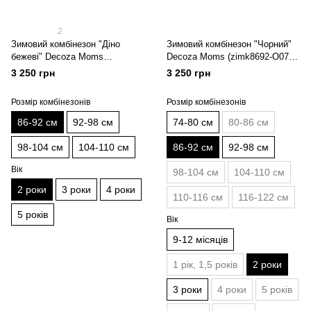
2
Зимовий комбінезон "Діно
Зимовий комбінезон "Чорний"
бежеві" Decoza Moms
Decoza Moms (zimk8692-O072-
(zimk8692-OP029-pl07)
pl016) 86-92 см
3 250 грн
3 250 грн
Розмір комбінезонів
Розмір комбінезонів
86-92 см
92-98 см
74-80 см
80-86 см
98-104 см
104-110 см
86-92 см
92-98 см
Вік
98-104 см
104-110 см
2 роки
3 роки
4 роки
110-116 см
116-122 см
5 років
Вік
9-12 місяців
1 рік, 1,5 років
2 роки
3 роки
4 роки
5 років