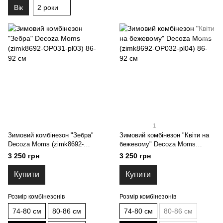
Вік
2 роки
1
Зимовий комбінезон "Зебра"
Зимовий комбінезон "Квіти на
Decoza Moms (zimk8692-
бежевому" Decoza Moms
OP031-pl03) 86-92 см
(zimk8692-OP032-pl04) 86-92 см
3 250 грн
3 250 грн
Купити
Купити
Розмір комбінезонів
Розмір комбінезонів
74-80 см
80-86 см
74-80 см
80-86 см