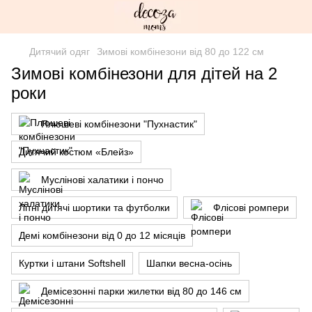
Дитячий одяг
Зимові комбінезони від 80 до 122 см
Зимові комбінезони для дітей на 2
роки
Плюшеві комбінезони "Пухнастик"
Дитячий костюм «Блейз»
Муслінові халатики і пончо
Літні дитячі шортики та футболки
Флісові ромпери
Демі комбінезони від 0 до 12 місяців
Куртки і штани Softshell
Шапки весна-осінь
Демісезонні парки жилетки від 80 до 146 см