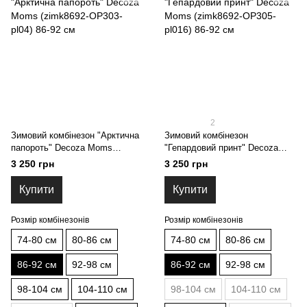
2
Зимовий комбінезон "Арктична
Зимовий комбінезон
папороть" Decoza Moms
"Гепардовий принт" Decoza
(zimk8692-OP303-pl04) 86-92 см
Moms (zimk8692-OP305-pl016)
3 250 грн
3 250 грн
86-92 см
Купити
Купити
Розмір комбінезонів
Розмір комбінезонів
74-80 см
80-86 см
74-80 см
80-86 см
86-92 см
92-98 см
86-92 см
92-98 см
98-104 см
104-110 см
98-104 см
104-110 см