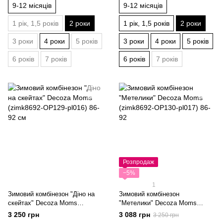
9-12 місяців
9-12 місяців
1 рік, 1,5 років
2 роки
1 рік, 1,5 років
2 роки
3 роки
4 роки
5 років
3 роки
4 роки
5 років
6 років
7 років
6 років
7 років
Розпродаж
−5%
1
Зимовий комбінезон "Діно на
Зимовий комбінезон
скейтах" Decoza Moms
"Метелики" Decoza Moms
(zimk8692-OP129-pl016) 86-92
(zimk8692-OP130-pl017) 86-92
3 250 грн
3 088 грн
3 250 грн
см