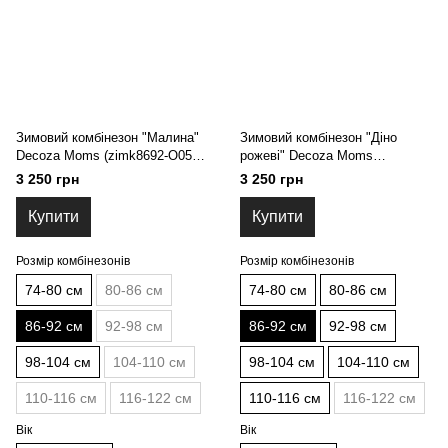
Зимовий комбінезон "Малина"
Зимовий комбінезон "Діно
Decoza Moms (zimk8692-O055-
рожеві" Decoza Moms
pl016) 86-92 см
(zimk8692-OP015-pl03) 86-92 см
3 250 грн
3 250 грн
Купити
Купити
Розмір комбінезонів
Розмір комбінезонів
74-80 см
80-86 см
74-80 см
80-86 см
86-92 см
92-98 см
86-92 см
92-98 см
98-104 см
104-110 см
98-104 см
104-110 см
110-116 см
116-122 см
110-116 см
116-122 см
Вік
Вік