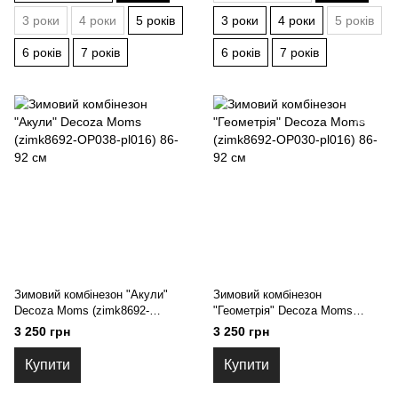
3 роки
4 роки
5 років
3 роки
4 роки
5 років
6 років
7 років
6 років
7 років
Зимовий комбінезон "Акули"
Зимовий комбінезон
Decoza Moms (zimk8692-
"Геометрія" Decoza Moms
ОР038-pl016) 86-92 см
(zimk8692-OP030-pl016) 86-92
3 250 грн
3 250 грн
см
Купити
Купити