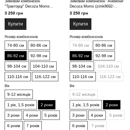
Зимовий комбінезон
Зимовий комбінезон "Анемони"
"Тракторці" Decoza Moms
Decoza Moms (zimk8692-
(zimk8692-OP308-pl017) 86-92
Op307-pl003) 86-92 см
3 250 грн
3 250 грн
см
Купити
Купити
Розмір комбінезонів
Розмір комбінезонів
74-80 см
80-86 см
74-80 см
80-86 см
86-92 см
92-98 см
86-92 см
92-98 см
98-104 см
104-110 см
98-104 см
104-110 см
110-116 см
116-122 см
110-116 см
116-122 см
Вік
Вік
9-12 місяців
9-12 місяців
1 рік, 1,5 років
2 роки
1 рік, 1,5 років
2 роки
3 роки
4 роки
5 років
3 роки
4 роки
5 років
6 років
7 років
6 років
7 років