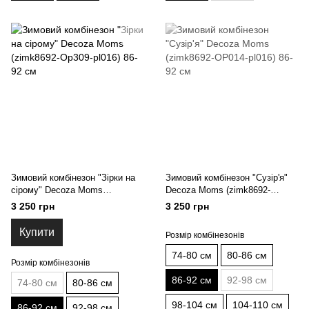
Зимовий комбінезон "Зірки на
Зимовий комбінезон "Сузір'я"
сірому" Decoza Moms
Decoza Moms (zimk8692-
(zimk8692-Op309-pl016) 86-92
OP014-pl016) 86-92 см
3 250 грн
3 250 грн
см
Купити
Розмір комбінезонів
74-80 см
80-86 см
Розмір комбінезонів
86-92 см
92-98 см
74-80 см
80-86 см
98-104 см
104-110 см
86-92 см
92-98 см