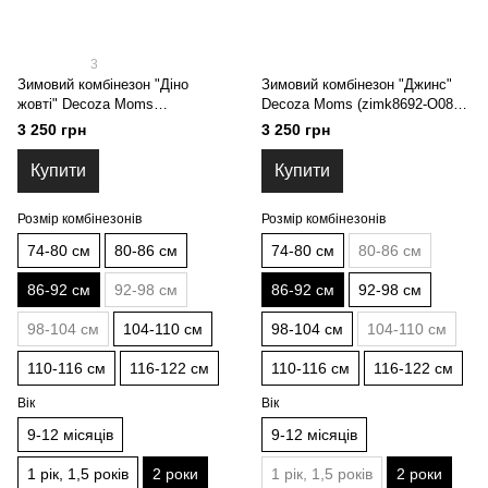
3
Зимовий комбінезон "Діно
Зимовий комбінезон "Джинс"
жовті" Decoza Moms
Decoza Moms (zimk8692-O088-
(zimk8692-OP001-pl016) 86-92
pl016) 86-92 см
3 250 грн
3 250 грн
см
Купити
Купити
Розмір комбінезонів
Розмір комбінезонів
74-80 см
80-86 см
74-80 см
80-86 см
86-92 см
92-98 см
86-92 см
92-98 см
98-104 см
104-110 см
98-104 см
104-110 см
110-116 см
116-122 см
110-116 см
116-122 см
Вік
Вік
9-12 місяців
9-12 місяців
1 рік, 1,5 років
2 роки
1 рік, 1,5 років
2 роки