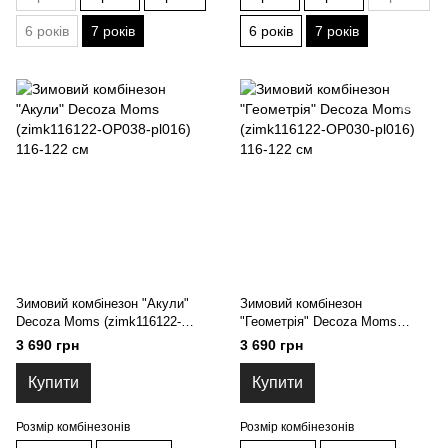
6 років
7 років
6 років
7 років
Зимовий комбінезон "Акули"
Зимовий комбінезон
Decoza Moms (zimk116122-
"Геометрія" Decoza Moms
ОР038-pl016) 116-122 см
(zimk116122-OP030-pl016) 116-
3 690 грн
3 690 грн
122 см
Купити
Купити
Розмір комбінезонів
Розмір комбінезонів