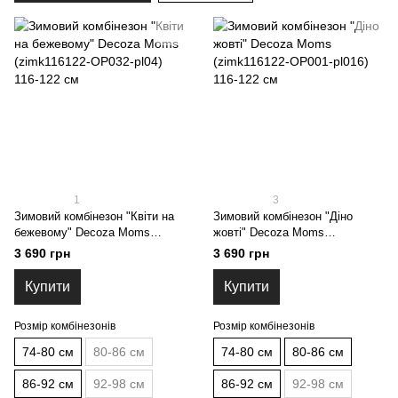
1
3
Зимовий комбінезон "Квіти на
Зимовий комбінезон "Діно
бежевому" Decoza Moms
жовті" Decoza Moms
(zimk116122-OP032-pl04) 116-
(zimk116122-OP001-pl016) 116-
3 690 грн
3 690 грн
122 см
122 см
Купити
Купити
Розмір комбінезонів
Розмір комбінезонів
74-80 см
80-86 см
74-80 см
80-86 см
86-92 см
92-98 см
86-92 см
92-98 см