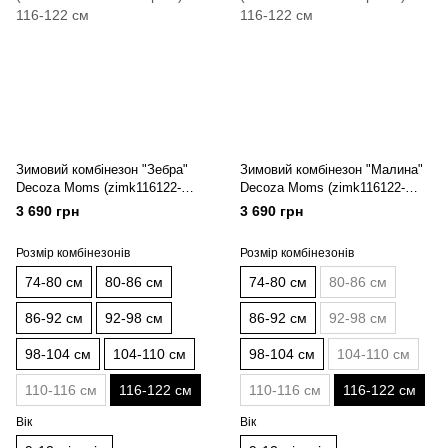
Зимовий комбінезон "Зебра"
Зимовий комбінезон "Малина"
Decoza Moms (zimk116122-
Decoza Moms (zimk116122-
OP031-pl03) 116-122 см
O055-pl016) 116-122 см
3 690 грн
3 690 грн
Розмір комбінезонів
Розмір комбінезонів
74-80 см
80-86 см
74-80 см
80-86 см
86-92 см
92-98 см
86-92 см
92-98 см
98-104 см
104-110 см
98-104 см
104-110 см
110-116 см
116-122 см
110-116 см
116-122 см
Вік
Вік