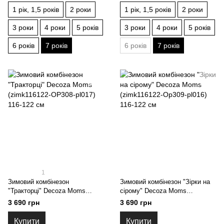
1 рік, 1,5 років
2 роки
1 рік, 1,5 років
2 роки
3 роки
4 роки
5 років
3 роки
4 роки
5 років
6 років
7 років
6 років
7 років
1
Зимовий комбінезон
Зимовий комбінезон "Зірки на
"Тракторці" Decoza Moms
сірому" Decoza Moms
(zimk116122-OP308-pl017) 116-
(zimk116122-Op309-pl016) 116-
3 690 грн
3 690 грн
122 см
122 см
Купити
Купити