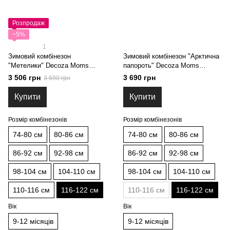
Розпродаж
−5%
1
Зимовий комбінезон
Зимовий комбінезон "Арктична
"Метелики" Decoza Moms
папороть" Decoza Moms
(zimk116122-OP130-pl017) 116-
(zimk116122-OP303-pl04) 116-
3 506 грн
3 690 грн
3 690 грн
122
122 см
Купити
Купити
Розмір комбінезонів
Розмір комбінезонів
74-80 см
80-86 см
74-80 см
80-86 см
86-92 см
92-98 см
86-92 см
92-98 см
98-104 см
104-110 см
98-104 см
104-110 см
110-116 см
116-122 см
110-116 см
116-122 см
Вік
Вік
9-12 місяців
9-12 місяців