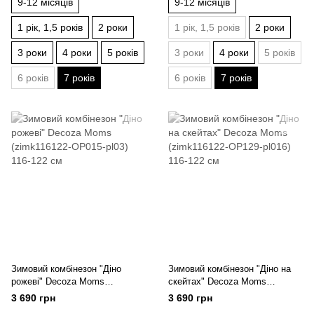
9-12 місяців
9-12 місяців
1 рік, 1,5 років
2 роки
1 рік, 1,5 років
2 роки
3 роки
4 роки
5 років
3 роки
4 роки
5 років
6 років
7 років
6 років
7 років
Зимовий комбінезон "Діно
Зимовий комбінезон "Діно на
рожеві" Decoza Moms
скейтах" Decoza Moms
(zimk116122-OP015-pl03) 116-
(zimk116122-OP129-pl016) 116-
3 690 грн
3 690 грн
122 см
122 см