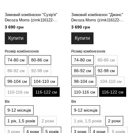
Зимовий комбінезон "Сузір'я"
Зимовий комбінезон "Джинс"
Decoza Moms (zimk116122-
Decoza Moms (zimk116122-
OP014-pl016) 116-122 см
O088-pl016) 116-122 см
3 690 грн
3 690 грн
Купити
Купити
Розмір комбінезонів
Розмір комбінезонів
74-80 см
80-86 см
74-80 см
80-86 см
86-92 см
92-98 см
86-92 см
92-98 см
98-104 см
104-110 см
98-104 см
104-110 см
110-116 см
116-122 см
110-116 см
116-122 см
Вік
Вік
9-12 місяців
9-12 місяців
1 рік, 1,5 років
2 роки
1 рік, 1,5 років
2 роки
3 роки
4 роки
5 років
3 роки
4 роки
5 років