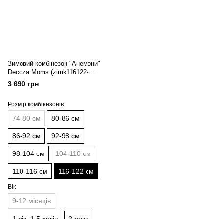
Зимовий комбінезон "Анемони"
Decoza Moms (zimk116122-
Op307-pl003) 116-122 см
3 690 грн
Розмір комбінезонів
74-80 см
80-86 см
86-92 см
92-98 см
98-104 см
104-110 см
110-116 см
116-122 см
Вік
9-12 місяців
1 рік, 1,5 років
2 роки