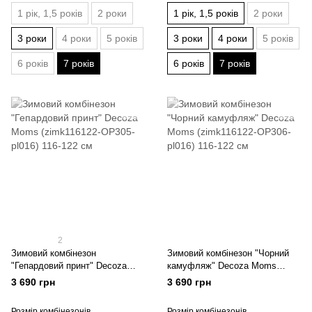
1 рік, 1,5 років
2 роки
1 рік, 1,5 років
2 роки
3 роки
4 роки
5 років
3 роки
4 роки
5 років
6 років
7 років
6 років
7 років
2
Зимовий комбінезон
Зимовий комбінезон "Чорний
"Гепардовий принт" Decoza
камуфляж" Decoza Moms
Moms (zimk116122-OP305-
(zimk116122-OP306-pl016) 116-
3 690 грн
3 690 грн
pl016) 116-122 см
122 см
Розмір комбінезонів
Розмір комбінезонів