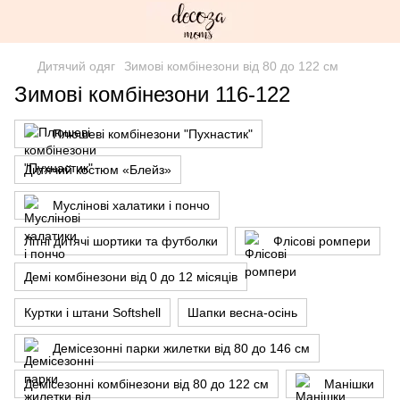
Дитячий одяг
Зимові комбінезони від 80 до 122 см
Зимові комбінезони 116-122
Плюшеві комбінезони "Пухнастик"
Дитячий костюм «Блейз»
Муслінові халатики і пончо
Літні дитячі шортики та футболки
Флісові ромпери
Демі комбінезони від 0 до 12 місяців
Куртки і штани Softshell
Шапки весна-осінь
Демісезонні парки жилетки від 80 до 146 см
Демісезонні комбінезони від 80 до 122 см
Манішки