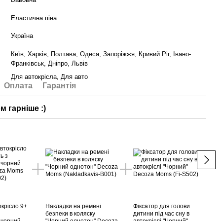
Еластична піна
Україна
Київ, Харків, Полтава, Одеса, Запоріжжя, Кривий Ріг, Івано-
Франківськ, Дніпро, Львів
Для автокрісла, Для авто
Оплата
Гарантія
 гарніше :)
Не 
окрісло 9+
Накладки на ремені
Фіксатор для голови
Вкла
безпеки в коляску
дитини під час сну в
"Папо