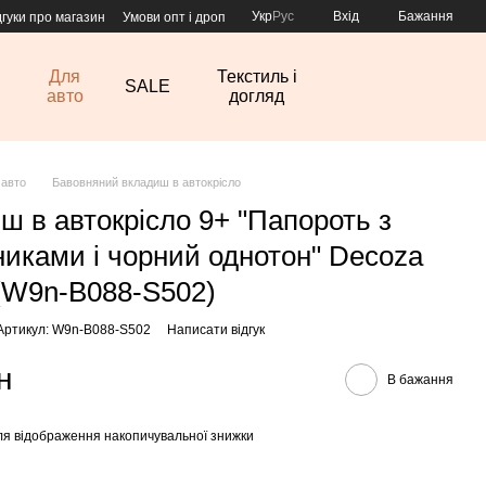
Укр
Рус
Вхід
Бажання
дгуки про магазин
Умови опт і дроп
Для
Текстиль і
SALE
авто
догляд
 авто
Бавовняний вкладиш в автокрісло
ш в автокрісло 9+ "Папороть з
никами і чорний однотон" Decoza
W9n-B088-S502)
Артикул: W9n-B088-S502
Написати відгук
н
В бажання
я відображення накопичувальної знижки