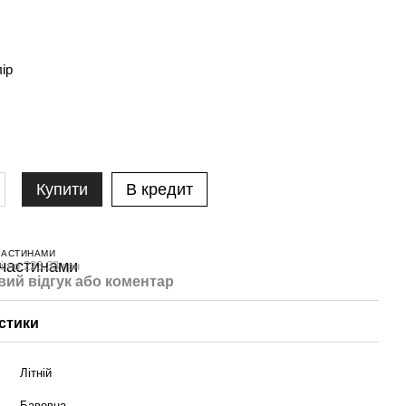
лір
Купити
В кредит
ЧАСТИНАМИ
і по 223.33 грн
вий відгук або коментар
стики
Літній
Бавовна