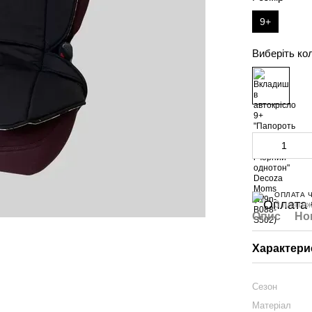
9+
Виберіть ко
ОПЛАТА 
3 платеж
Опис
Но
Характери
Сезон
Матеріал