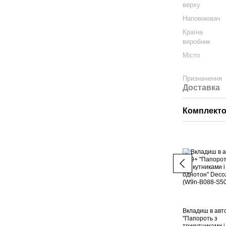
верху
Наповнювач
Країна
виробник
Місто
Призначення
Доставка
Комплектом
Вкладиш в авт
"Папороть з