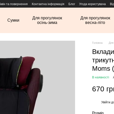
бмін та повернення
Контактна інформація
Блог
Угода користувача
Ві
Для прогулянок
Для прогулянок
Сумки
осінь-зима
весна-літо
Головна
Для
Вклади
трикут
Moms (
В наявності
670 гр
Увійти
дл
%
Розмір