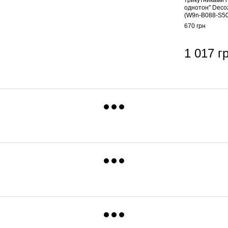
трикутниками і
однотон" Dec
(W9n-B088-S5
670 грн
1 017 г