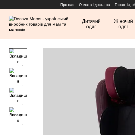
Перейти до основного контенту
Про нас
Оплата і доставка
Гарантія, о
Дитячий
Жіночий
одяг
одяг