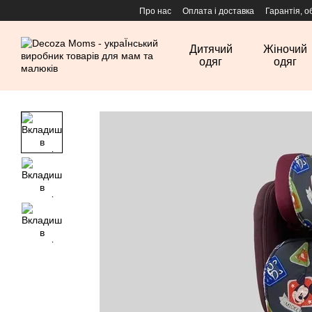
Перейти до основного контенту
Про нас
Оплата і доставка
Гарантія, о
Дитячий
Жіночий
одяг
одяг