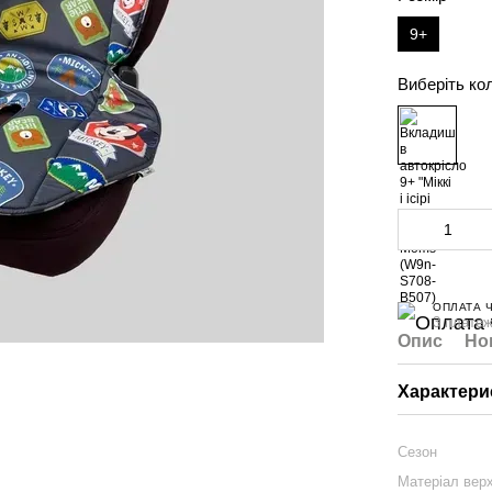
9+
Виберіть ко
ОПЛАТА 
3 платеж
Опис
Но
Характери
Сезон
Матеріал вер