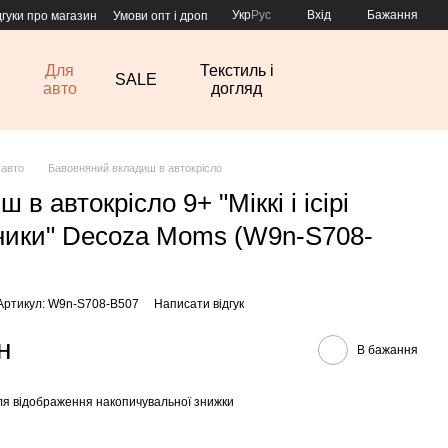
Укр
Рус
Вхід
Бажання
дгуки про магазин
Умови опт і дроп
Для
Текстиль і
SALE
авто
догляд
 авто
Бавовняний вкладиш в автокрісло
 в автокрісло 9+ "Міккі і ісірі
ники" Decoza Moms (W9n-S708-
Артикул: W9n-S708-B507
Написати відгук
н
В бажання
я відображення накопичувальної знижки