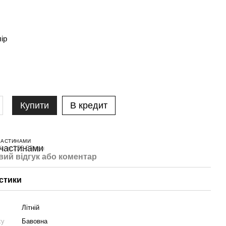
лір
Купити
В кредит
ЧАСТИНАМИ
і по 223.33 грн
вий відгук або коментар
стики
Літній
ху
Бавовна