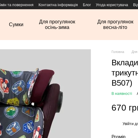
бмін та повернення
Контактна інформація
Блог
Угода користувача
Ві
Для прогулянок
Для прогулянок
Сумки
осінь-зима
весна-літо
Головна
Для
Вкладиш
трикут
B507)
В наявності
670 гр
Увійти
дл
%
Розмір