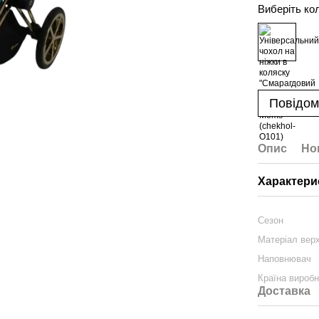
Виберіть ко
Повідом
Опис
Но
Характери
Сезон
Матеріал вер
Наповнювач
Країна вироб
Доставка