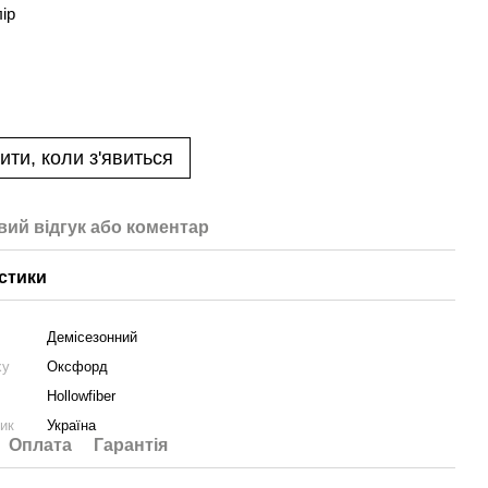
лір
ити, коли з'явиться
вий відгук або коментар
стики
Демісезонний
ху
Оксфорд
Hollowfiber
ник
Україна
Оплата
Гарантія