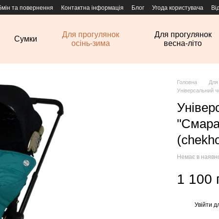
бмін та повернення
Контактна інформація
Блог
Угода користувача
Ві
Для прогулянок
Для прогулянок
Сумки
осінь-зима
весна-літо
Головна
Для
Універсальний ч
Універ
"Смара
(chekh
Немає в наявн
1 100 
Увійти
дл
%