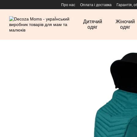
Перейти до основного контенту
Про нас
Оплата і доставка
Гарантія, о
Дитячий
Жіночий
одяг
одяг