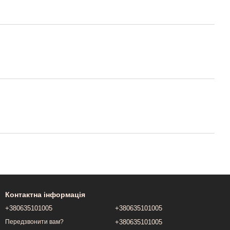
Контактна інформація
+380635101005
+380635101005
+380635101005
Передзвонити вам?