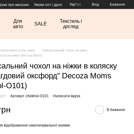
Укр
Рус
Вхід
Бажання
дгуки про магазин
Умови опт і дроп
Для
Текстиль і
SALE
авто
догляд
 прогулянок осінь-зима
Універсальний чохол на ніжки
охол на ніжки Decoza Moms
сальний чохол на ніжки в коляску
гдовий оксфорд" Decoza Moms
ol-О101)
ості
Артикул: chekhol-О101
Написати відгук
грн
В бажання
я відображення накопичувальної знижки