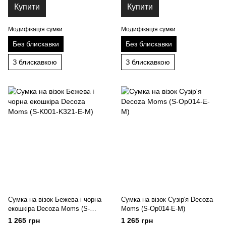
Купити
Купити
Модифікація сумки
Модифікація сумки
Без блискавки
Без блискавки
З блискавкою
З блискавкою
Сумка на візок Бежева і чорна
Сумка на візок Сузір'я Decoza
екошкіра Decoza Moms (S-
Moms (S-Op014-Е-M)
K001-K321-E-M)
1 265 грн
1 265 грн