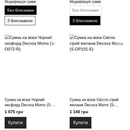
Модифікація сумки
Модифікація сумки
Без блискавки
Без блискавки
З блискавкою
З блискавкою
Сумка на візок Чорний
Сумка на візок Світло сірий
оксфорд Decoza Moms (S-
меланж Decoza Moms (S-
O072-R)
OP101-Е)
1 075 грн
1 140 грн
Купити
Купити