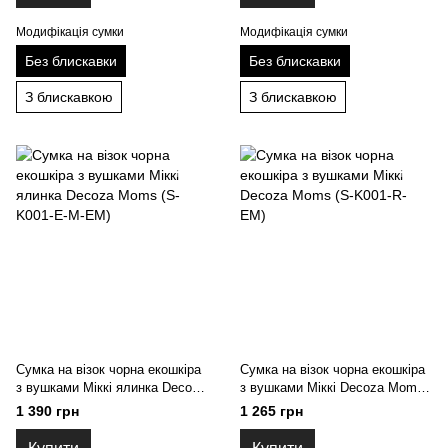
Модифікація сумки
Модифікація сумки
Без блискавки
Без блискавки
З блискавкою
З блискавкою
Сумка на візок чорна екошкіра
Сумка на візок чорна екошкіра
з вушками Міккі ялинка Decoza
з вушками Міккі Decoza Moms
Moms (S-K001-E-M-EM)
(S-K001-R-EM)
1 390 грн
1 265 грн