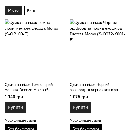
Місто
Київ
Cумка на візок Темно сірий
Сумка на візок Чорний
меланж Decoza Moms (S-
оксфорд та чорна екошкіра
OP100-E)
Decoza Moms (S-O072-K001-E)
1 140 грн
1 075 грн
Купити
Купити
Модифікація сумки
Модифікація сумки
Без блискавки
Без блискавки