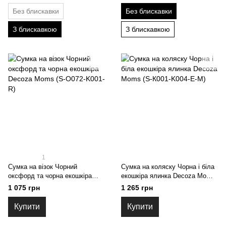
Без блискавки
Без блискавки
З блискавкою
З блискавкою
1
Сумка на візок Чорний
Сумка на коляску Чорна і біла
оксфорд та чорна екошкіра
екошкіра ялинка Decoza Moms
Decoza Moms (S-O072-K001-R)
(S-К001-K004-E-М)
1 075 грн
1 265 грн
Купити
Купити