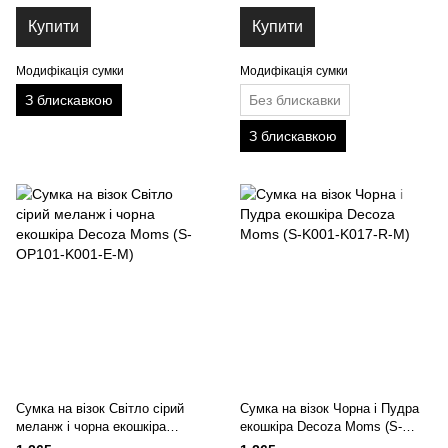
Купити
Купити
Модифікація сумки
Модифікація сумки
З блискавкою
Без блискавки
З блискавкою
Сумка на візок Світло сірий
Сумка на візок Чорна і Пудра
меланж і чорна екошкіра
екошкіра Decoza Moms (S-
Decoza Moms (S-OP101-K001-
K001-K017-R-M)