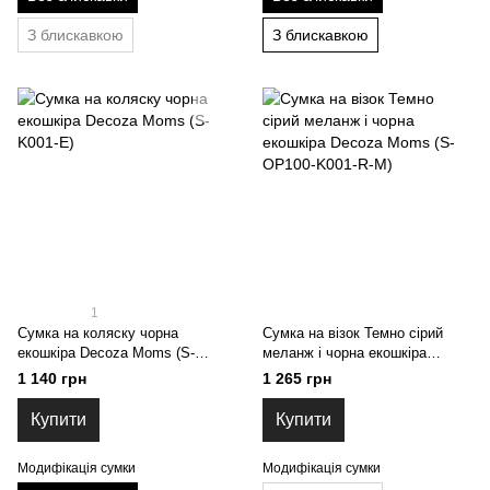
З блискавкою
З блискавкою
1
Сумка на коляску чорна
Сумка на візок Темно сірий
екошкіра Decoza Moms (S-
меланж і чорна екошкіра
K001-E)
Decoza Moms (S-OP100-K001-
1 140 грн
1 265 грн
R-M)
Купити
Купити
Модифікація сумки
Модифікація сумки