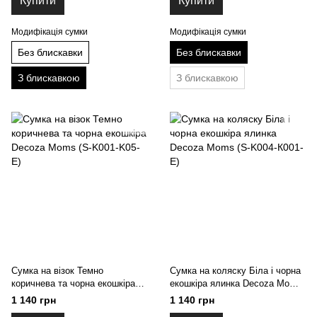
Купити
Купити
Модифікація сумки
Модифікація сумки
Без блискавки
Без блискавки
З блискавкою
З блискавкою
Сумка на візок Темно
Сумка на коляску Біла і чорна
коричнева та чорна екошкіра
екошкіра ялинка Decoza Moms
Decoza Moms (S-K001-K05-Е)
(S-K004-К001-E)
1 140 грн
1 140 грн