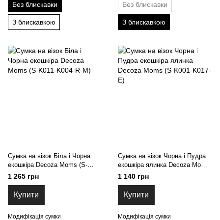
Без блискавки
Без блискавки
З блискавкою
З блискавкою
Сумка на візок Біла і Чорна
Сумка на візок Чорна і Пудра
екошкіра Decoza Moms (S-
екошкіра ялинка Decoza Moms
K011-K004-R-M)
(S-K001-K017-E)
1 265 грн
1 140 грн
Купити
Купити
Модифікація сумки
Модифікація сумки