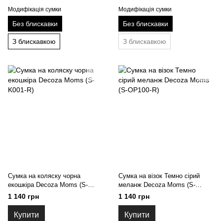
Модифікація сумки
Модифікація сумки
Без блискавки
Без блискавки
З блискавкою
З блискавкою
Сумка на коляску чорна
Сумка на візок Темно сірий
екошкіра Decoza Moms (S-
меланж Decoza Moms (S-
K001-R)
OP100-R)
1 140 грн
1 140 грн
Купити
Купити