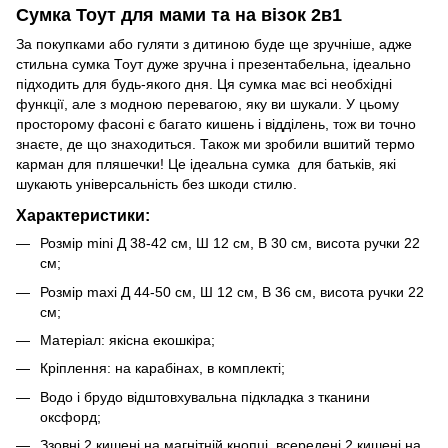
Сумка Тоут для мами та на візок 2в1
За покупками або гуляти з дитиною буде ще зручніше, адже
стильна сумка Тоут дуже зручна і презентабельна, ідеально
підходить для будь-якого дня. Ця сумка має всі необхідні
функції, але з модною перевагою, яку ви шукали. У цьому
просторому фасоні є багато кишень і відділень, тож ви точно
знаєте, де що знаходиться. Також ми зробили вшитий термо
карман для пляшечки! Це ідеальна сумка для батьків, які
шукають універсальність без шкоди стилю.
Характеристики:
Розмір mini Д 38-42 см, Ш 12 см, В 30 см, висота ручки 22
см;
Розмір maxi Д 44-50 см, Ш 12 см, В 36 см, висота ручки 22
см;
Матеріал: якісна екошкіра;
Кріплення: на карабінах, в комплекті;
Водо і брудо відштовхувальна підкладка з тканини
оксфорд;
Ззовні 2 кишені на магнітній кнопці, всередені 2 кишені на