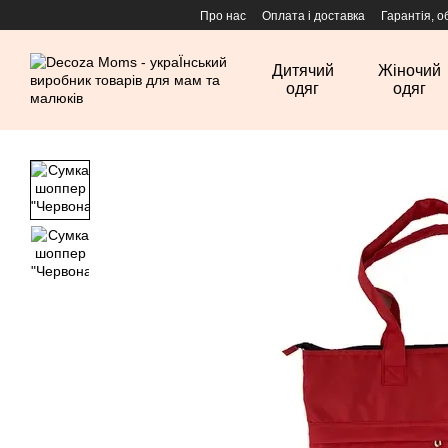
Перейти до основного контенту
Про нас
Оплата і доставка
Гарантія, о
Дитячий
Жіночий
одяг
одяг