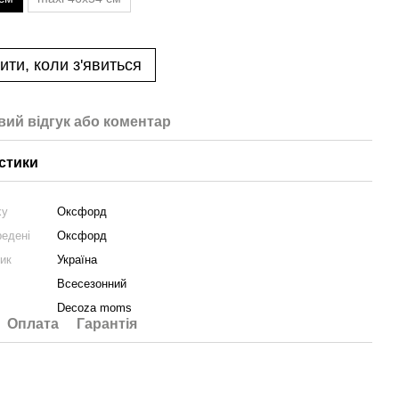
ити, коли з'явиться
вий відгук або коментар
стики
ху
Оксфорд
редені
Оксфорд
ник
Україна
Всесезонний
Decoza moms
Оплата
Гарантія