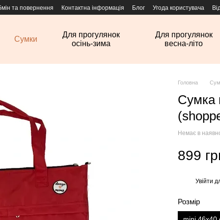
бмін та повернення
Контактна інформація
Блог
Угода користувача
Ві
Для прогулянок
Для прогулянок
Сумки
осінь-зима
весна-літо
Головна
Сум
Сумка 
(shopp
Немає в наявн
899 гр
Увійти
дл
%
Розмір
mini 46х40