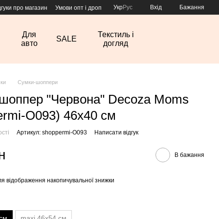
Укр
Рус
Вхід
Бажання
дгуки про магазин
Умови опт і дроп
Для
Текстиль і
SALE
авто
догляд
ки
Сумки-шоппери
шоппер "Червона" Decoza Moms
ermi-O093) 46х40 см
ості
Артикул: shoppermi-O093
Написати відгук
н
В бажання
я відображення накопичувальної знижки
 см
maxi 46х54 см