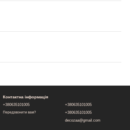
Контактна інформація
+380635101005
+380635101005
+380635101005
Передзвонити вам?
decozaa@gmail.com