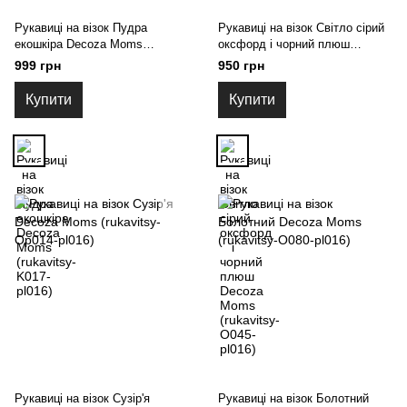
Рукавиці на візок Пудра
Рукавиці на візок Світло сірий
екошкіра Decoza Moms
оксфорд і чорний плюш
(rukavitsy-K017-pl016)
Decoza Moms (rukavitsy-O045-
999 грн
950 грн
pl016)
Купити
Купити
Рукавиці на візок Сузір'я
Рукавиці на візок Болотний