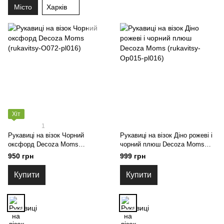
Місто
Харків
Хіт
1
Рукавиці на візок Чорний
Рукавиці на візок Діно рожеві і
оксфорд Decoza Moms
чорний плюш Decoza Moms
(rukavitsy-O072-pl016)
(rukavitsy-Op015-pl016)
950 грн
999 грн
Купити
Купити