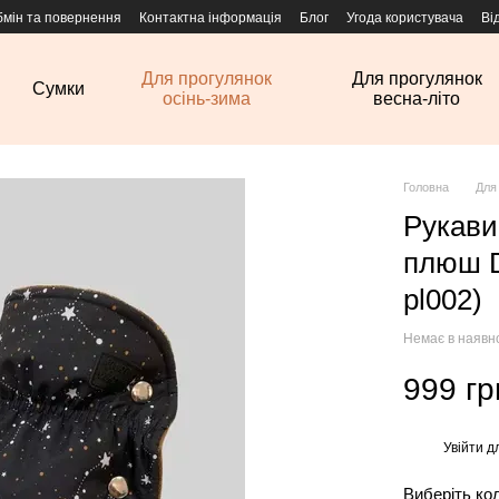
бмін та повернення
Контактна інформація
Блог
Угода користувача
Ві
Для прогулянок
Для прогулянок
Сумки
осінь-зима
весна-літо
Головна
Для
Рукавиц
плюш D
pl002)
Немає в наявн
999 гр
Увійти
дл
%
Виберіть ко