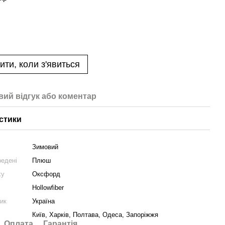
ити, коли з'явиться
вий відгук або коментар
стики
Зимовий
редені
Плюш
ху
Оксфорд
Hollowfiber
ник
Україна
Київ, Харків, Полтава, Одеса, Запоріжжя
Оплата
Гарантія