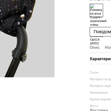
Повідом
Опис
Но
Характери
Сезон
Матеріал все
Матеріал вер
Наповнювач
Країна вироб
Місто
Доставка