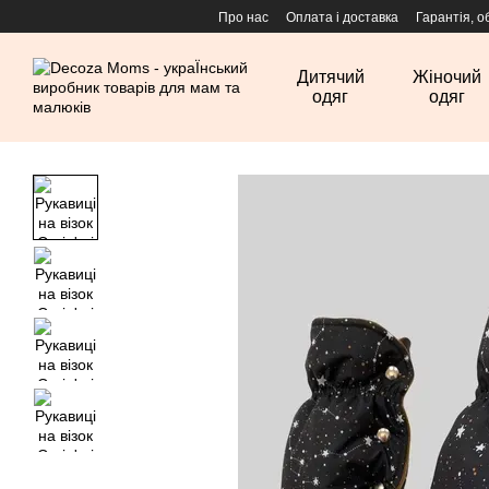
Перейти до основного контенту
Про нас
Оплата і доставка
Гарантія, о
Дитячий
Жіночий
одяг
одяг