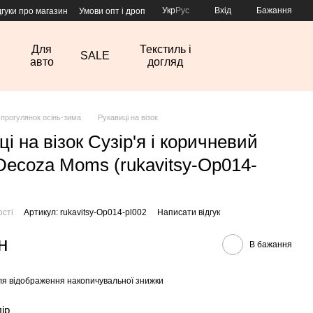
Укр
Рус
Вхід
Бажання
дгуки про магазин
Умови опт і дроп
Для
Текстиль і
SALE
авто
догляд
 прогулянок осінь-зима
Рукавиці на візок
і на візок Сузір'я і коричневий
ecoza Moms (rukavitsy-Op014-
ості
Артикул: rukavitsy-Op014-pl002
Написати відгук
н
В бажання
я відображення накопичувальної знижки
лір