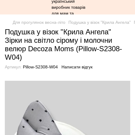
Для прогулянок весна-літо
Подушка у візок "Крила Ангела"
Подушка у візок "Крила Ангела"
Зірки на світло сірому і молочни
велюр Decoza Moms (Pillow-S2308-
W04)
Артикул:
Pillow-S2308-W04
Написати відгук