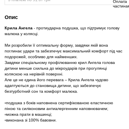
Опис
Крила Ангела
- протиударна подушка, що підтримує голову
малюка у колясці.
Ми розробили її оптимальну форму, завдяки якій вона
поглинає удари та забезпечує максимальний комфорт під час
подорожей, особливо для найменших.
Завдяки спеціальному профілюванню крил Ангела голова
дитини менше схильна до мікроударів при прогулянці
коляскою на нерівній поверхні.
Але це не єдина його перевага – Крила Ангела чудово
адаптуються до становища дитини, що забезпечує
безтурботний сон та комфорт малюка.
▫️подушка з боків наповнена сертифікованою еластичною
піною та силіконовим антиалергенним наповнювачем;
▫️можна прати в машинці;
▫️виконана зі 100% бавовни.