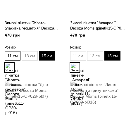
Зимові пінетки "Жовто-
Зимові пінетки "Акварелі"
блакитна геометрія" Decoza
Decoza Moms (pinetki15-ОР007-
Moms (pinetki15-OP30-pl016)
pl017)
470 грн
470 грн
Розмір
Розмір
11 см
13 см
15 см
11 см
13 см
15 см