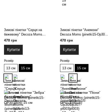
Зимові пінетки "Серця на
Зимові пінетки "Анемони"
бежевому" Decoza Moms
Decoza Moms (pinetki15-Op307-
(pinetki15-Op304-pl016) 15 см
pl003) 15 см
470 грн
470 грн
Купити
Купити
Розмір
Розмір
13 см
15 см
13 см
15 см