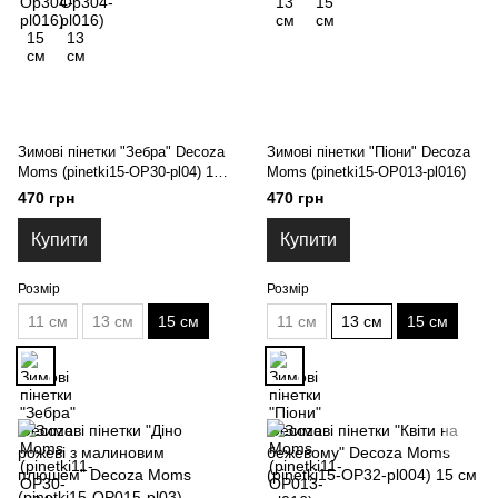
Зимові пінетки "Зебра" Decoza
Зимові пінетки "Піони" Decoza
Moms (pinetki15-OP30-pl04) 15
Moms (pinetki15-ОР013-pl016)
см
470 грн
470 грн
Купити
Купити
Розмір
Розмір
11 см
13 см
15 см
11 см
13 см
15 см