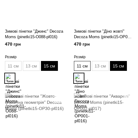
Зимові пінетки "Джинс" Decoza
Зимові пінетки "Діно жовті"
Moms (pinetki15-O088-pl016)
Decoza Moms (pinetki15-OP001-
pl016)
470 грн
470 грн
Розмір
Розмір
11 см
13 см
15 см
11 см
13 см
15 см