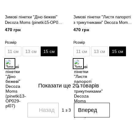
Зимові пінетки "Діно бежеві"
Зимові пінетки "Листя папороті
Decoza Moms (pinetki15-ОР029-
з трикутниками" Decoza Moms
pl07)
(pinetki15-ОР003-pl016)
470 грн
470 грн
Розмір
Розмір
11 см
13 см
15 см
11 см
13 см
15 см
Показати ще 20 товарів
Назад
Вперед
1
з 3