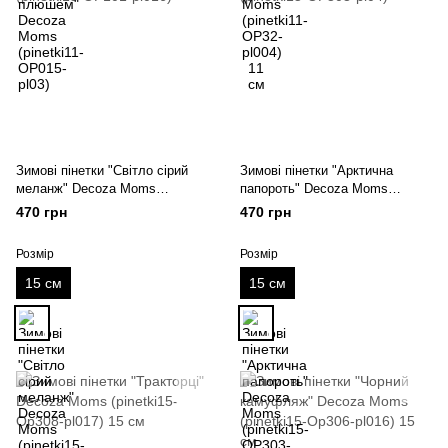
Зимові пінетки "Світло сірий
Зимові пінетки "Арктична
меланж" Decoza Moms
папороть" Decoza Moms
(pinetki15-OP101-pl016)
(pinetki15-OP303-pl04)
470 грн
470 грн
Розмір
Розмір
15 см
15 см