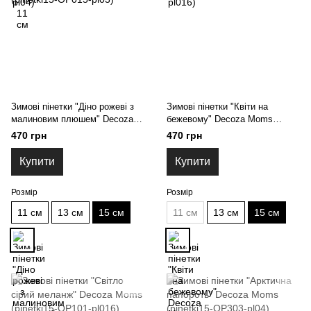
Зимові пінетки "Діно рожеві з
Зимові пінетки "Квіти на
малиновим плюшем" Decoza
бежевому" Decoza Moms
Moms (pinetki15-OP015-pl03)
(pinetki15-OP32-pl004) 15 см
470 грн
470 грн
Купити
Купити
Розмір
Розмір
11 см
13 см
15 см
11 см
13 см
15 см