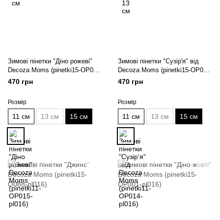
Зимові пінетки "Діно рожеві"
Зимові пінетки "Сузір'я" від
Decoza Moms (pinetki15-ОР015-
Decoza Moms (pinetki15-OP014-
pl016)
pl016)
470 грн
470 грн
Розмір
Розмір
11 см
13 см
15 см
11 см
13 см
15 см