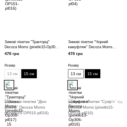
Зимові пінетки "Тракторці"
Зимові пінетки "Чорний
Decoza Moms (pinetki15-Op308-
камуфляж" Decoza Moms
pl017) 15 см
(pinetki15-Op306-pl016) 15 см
470 грн
470 грн
Розмір
Розмір
13 см
15 см
13 см
15 см