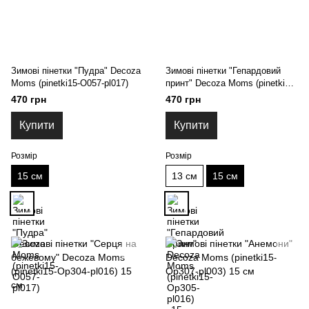
Зимові пінетки "Пудра" Decoza
Зимові пінетки "Гепардовий
Moms (pinetki15-O057-pl017)
принт" Decoza Moms (pinetki15-
Op305-pl016) 15 см
470 грн
470 грн
Купити
Купити
Розмір
Розмір
15 см
13 см
15 см