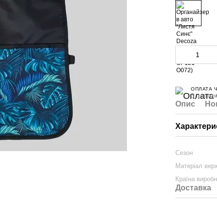
ОПЛАТА 
3 платеж
Опис
Но
Характери
Сезон
Матеріал вер
Країна вироб
Доставка