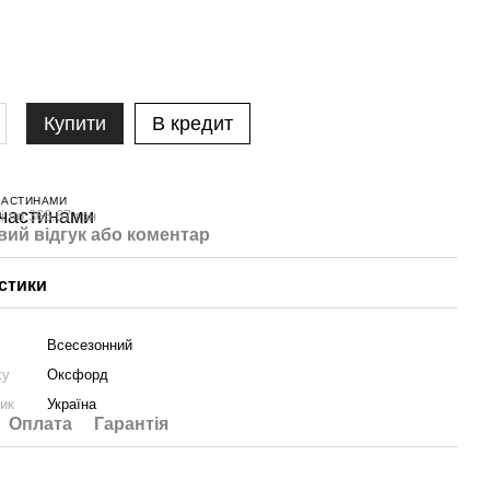
Купити
В кредит
ЧАСТИНАМИ
і по 366.67 грн
вий відгук або коментар
стики
Всесезонний
ху
Оксфорд
ник
Україна
Оплата
Гарантія