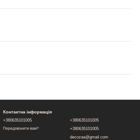
Контактна інформація
+380635101005
+380635101005
+380635101005
Передзвонити вам?
decozaa@gmail.com