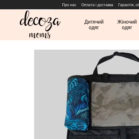
Перейти до основного контенту
Про нас
Оплата і доставка
Гарантія, о
Дитячий
Жіночий
одяг
одяг