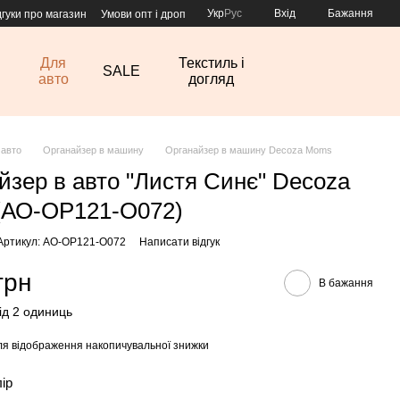
Укр
Рус
Вхід
Бажання
дгуки про магазин
Умови опт і дроп
Для
Текстиль і
SALE
авто
догляд
 авто
Органайзер в машину
Органайзер в машину Decoza Moms
йзер в авто "Листя Синє" Decoza
(АО-ОР121-О072)
Артикул: АО-ОР121-О072
Написати відгук
грн
В бажання
від 2 одиниць
я відображення накопичувальної знижки
лір