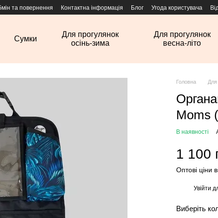
бмін та повернення
Контактна інформація
Блог
Угода користувача
Ві
Для прогулянок
Для прогулянок
Сумки
осінь-зима
весна-літо
Головна
Для
Органа
Moms 
В наявності
1 100 
Оптові ціни 
Увійти
дл
%
Виберіть ко