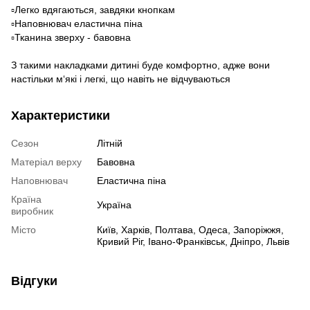
▫️Легко вдягаються, завдяки кнопкам
▫️Наповнювач еластична піна
▫️Тканина зверху - бавовна
З такими накладками дитині буде комфортно, адже вони
настільки м‘які і легкі, що навіть не відчуваються
Характеристики
Сезон
Літній
Матеріал верху
Бавовна
Наповнювач
Еластична піна
Країна
Україна
виробник
Місто
Київ, Харків, Полтава, Одеса, Запоріжжя,
Кривий Ріг, Івано-Франківськ, Дніпро, Львів
Відгуки