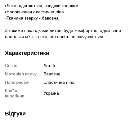
▫️Легко вдягаються, завдяки кнопкам
▫️Наповнювач еластична піна
▫️Тканина зверху - бавовна
З такими накладками дитині буде комфортно, адже вони
настільки м‘які і легкі, що навіть не відчуваються
Характеристики
Сезон
Літній
Матеріал верху
Бавовна
Наповнювач
Еластична піна
Країна
Україна
виробник
Відгуки