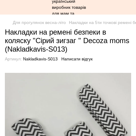
Для прогулянок весна-літо
Накладки на 5ти точкові ремені б
Накладки на ремені безпеки в
коляску "Сірий зигзаг " Decoza moms
(Nakladkavis-S013)
Артикул:
Nakladkavis-S013
Написати відгук