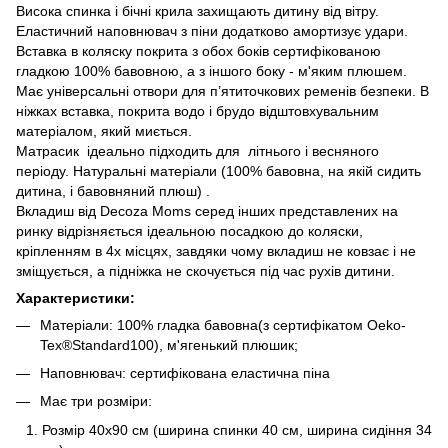
Висока спинка і бічні крила захищають дитину від вітру.
Еластичний наповнювач з піни додатково амортизує удари.
Вставка в коляску покрита з обох боків сертифікованою
гладкою 100% бавовною, а з іншого боку - м'яким плюшем.
Має універсальні отвори для п’ятиточкових ременів безпеки. В
ніжках вставка, покрита водо і брудо відштовхувальним
матеріалом, який миється.
Матрасик ідеально підходить для літнього і весняного
періоду. Натуральні матеріали (100% бавовна, на якій сидить
дитина, і бавовняний плюш) .
Вкладиш від Decoza Moms серед інших представлених на
ринку відрізняється ідеальною посадкою до коляски,
кріпленням в 4х місцях, завдяки чому вкладиш не ковзає і не
зміщується, а підніжка не скочується під час рухів дитини.
Характеристики:
Матеріали: 100% гладка бавовна(з сертифікатом Oeko-
Tex®Standard100), м'ягенький плюшик;
Наповнювач: сертифікована еластична піна
Має три розміри:
Розмір 40х90 см (ширина спинки 40 см, ширина сидіння 34