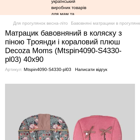
Для прогулянок весна-літо
Бавовняні матрацики в прогулянк
Матрацик бавовняний в коляску з
піною Троянди і кораловий плюш
Decoza Moms (Mtspin4090-S4330-
pl03) 40х90
Артикул:
Mtspin4090-S4330-pl03
Написати відгук