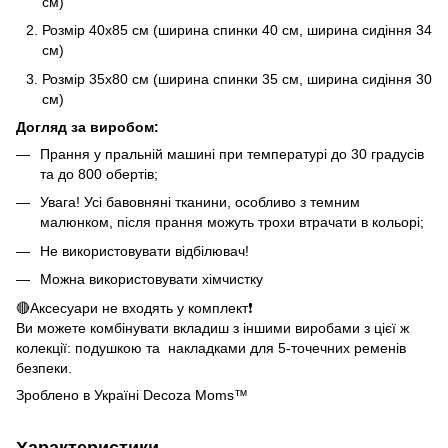
см)
Розмір 40х85 см (ширина спинки 40 см, ширина сидіння 34
см)
Розмір 35х80 см (ширина спинки 35 см, ширина сидіння 30
см)
Догляд за виробом:
Прання у пральній машині при температурі до 30 градусів
та до 800 обертів;
Увага! Усі бавовняні тканини, особливо з темним
малюнком, після прання можуть трохи втрачати в кольорі;
Не використовувати відбілювач!
Можна використовувати хімчистку
🔴Аксесуари не входять у комплект❗️
Ви можете комбінувати вкладиш з іншими виробами з цієї ж
колекції: подушкою та накладками для 5-точечних ременів
безпеки.
Зроблено в Україні Decoza Moms™
Характеристики