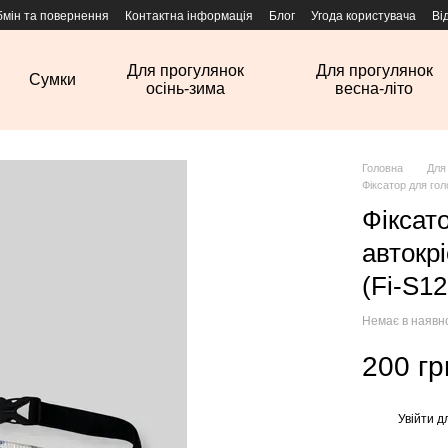
бмін та повернення
Контактна інформація
Блог
Угода користувача
Ві
Для прогулянок
Для прогулянок
Сумки
осінь-зима
весна-літо
Головна
Для
Фіксатор для го
Фіксат
автокр
(Fi-S12
Немає в наявн
200 гр
Увійти
дл
%