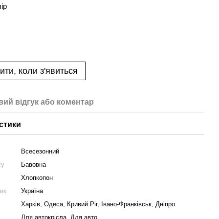
лір
ити, коли з'явиться
вий відгук або коментар
стики
Всесезонний
ху
Бавовна
Хлопкопон
ник
Україна
Харків, Одеса, Кривий Ріг, Івано-Франківськ, Дніпро
Для автокрісла, Для авто