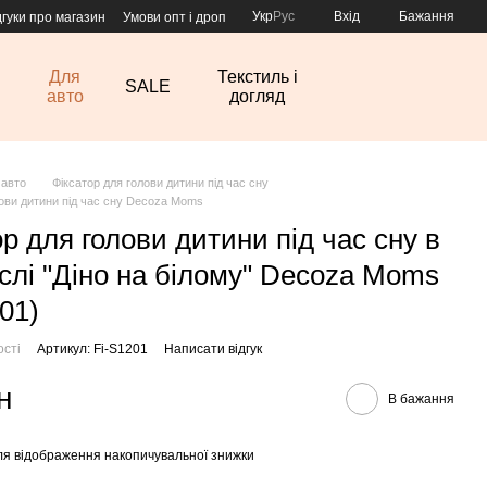
Укр
Рус
Вхід
Бажання
дгуки про магазин
Умови опт і дроп
Для
Текстиль і
SALE
авто
догляд
 авто
Фіксатор для голови дитини під час сну
лови дитини під час сну Decoza Moms
ор для голови дитини під час сну в
іслі "Діно на білому" Decoza Moms
01)
ості
Артикул: Fi-S1201
Написати відгук
н
В бажання
я відображення накопичувальної знижки