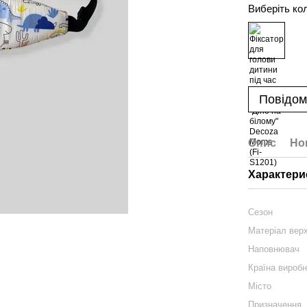
Виберіть ко
Повідом
Опис
Но
Характери
Сезон
Матеріал вер
Наповнювач
Країна вироб
Місто
Призначення