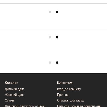
Каталог
Клієнтам
Дитячий одяг
Вхід до кабінету
Жіночий одяг
Про нас
Сумки
Оплата і доставка
Для прогулянок осінь-зима
Гарантія, обмін та повернення