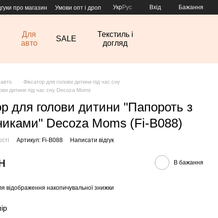
Укр
Рус
Вхід
Бажання
дгуки про магазин
Умови опт і дроп
Для
Текстиль і
SALE
авто
догляд
 авто
Фіксатор для голови дитини під час сну
лови дитини під час сну Decoza Moms
ор для голови дитини "Папороть з
никами" Decoza Moms (Fi-В088)
ості
Артикул: Fi-В088
Написати відгук
н
В бажання
я відображення накопичувальної знижки
лір