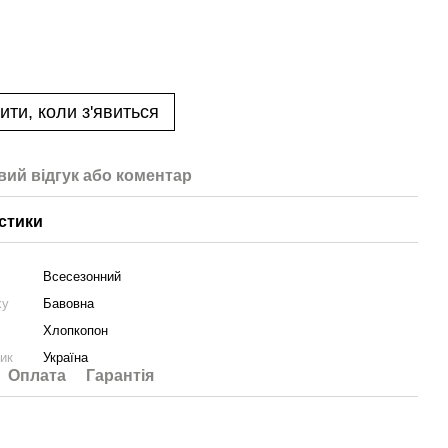
ити, коли з'явиться
вий відгук або коментар
стики
Всесезонний
ху
Бавовна
Хлопкопон
ник
Україна
Оплата
Гарантія