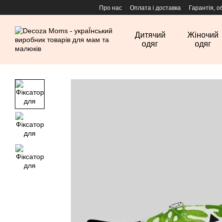
Перейти до основного контенту
Про нас
Оплата і доставка
Гарантія, о
Дитячий
Жіночий
одяг
одяг