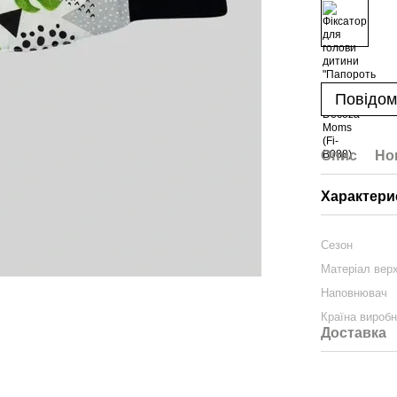
Повідом
Опис
Но
Характери
Сезон
Матеріал вер
Наповнювач
Країна вироб
Доставка