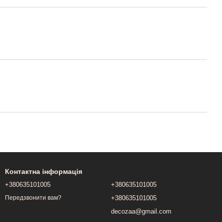
Контактна інформація
+380635101005
+380635101005
+380635101005
Передзвонити вам?
decozaa@gmail.com