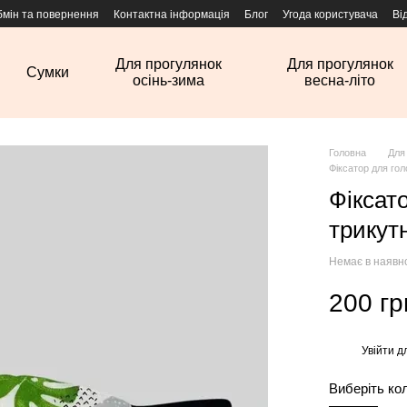
бмін та повернення
Контактна інформація
Блог
Угода користувача
Ві
Для прогулянок
Для прогулянок
Сумки
осінь-зима
весна-літо
Головна
Для
Фіксатор для го
Фіксат
трикут
Немає в наявн
200 гр
Увійти
дл
%
Виберіть ко