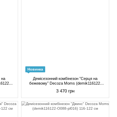
Новинка
 на
Демісезонний комбінезон "Серця на
6122-
бежевому" Decoza Moms (demik116122-
OP304-pl016) 116-122 см
3 470 грн