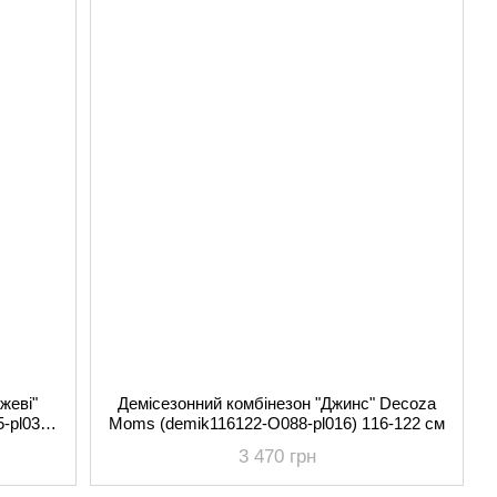
жеві"
Демісезонний комбінезон "Джинс" Decoza
-pl03)
Moms (demik116122-O088-pl016) 116-122 см
3 470 грн