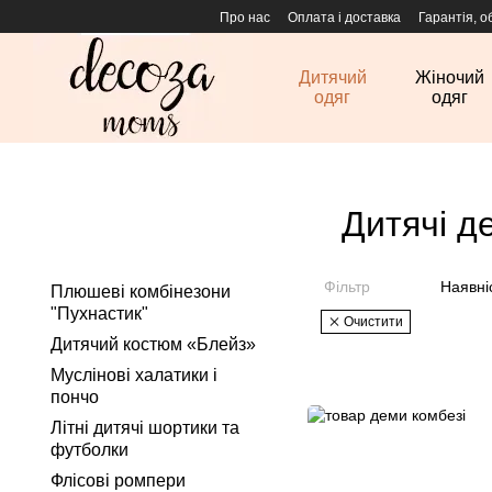
Перейти до основного контенту
Про нас
Оплата і доставка
Гарантія, о
Дитячий
Жіночий
одяг
одяг
Дитячі д
Фільтр
Наявні
Плюшеві комбінезони
"Пухнастик"
Очистити
Дитячий костюм «Блейз»
Муслінові халатики і
пончо
Літні дитячі шортики та
футболки
Флісові ромпери