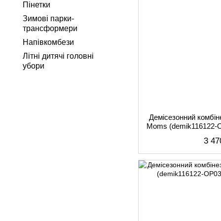
Пінетки
Зимові парки-
трансформери
Напівкомбези
Літні дитячі головні
убори
Демісезонний комбін
Moms (demik116122-O
3 47