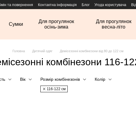
бмін та повернення
Контактна інформація
Блог
Угода користувача
Ві
Для прогулянок
Для прогулянок
Сумки
осінь-зима
весна-літо
Головна
Дитячий одяг
Демісезонні комбінезони від 80 до 122 см
емісезонні комбінезони 116-12
сть
Вік
Розмір комбінезонів
Колір
116-122 см