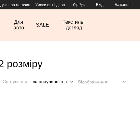
Укр
Рус
Вхід
Бажання
дгуки про магазин
Умови опт і дроп
Для
Текстиль і
SALE
авто
догляд
2 розміру
Сортування:
за популярністю
Відображення: