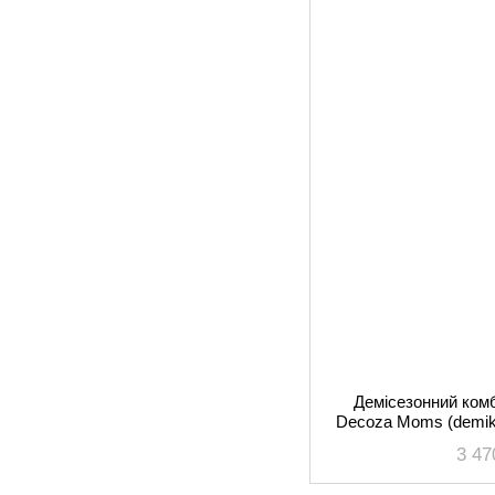
Демісезонний комб
Decoza Moms (demik
116-
3 47