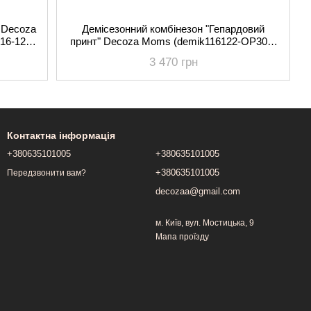
 Decoza
Демісезонний комбінезон "Гепардовий
16-122
принт" Decoza Moms (demik116122-OP305-
pl016) 116-122 см
3 470 грн
Контактна інформація
+380635101005
+380635101005
+380635101005
Передзвонити вам?
decozaa@gmail.com
м. Київ, вул. Мостицька, 9
Мапа проїзду