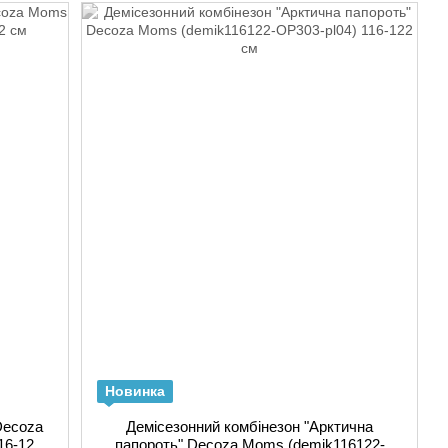
Новинка
Decoza
Демісезонний комбінезон "Арктична
16-122
папороть" Decoza Moms (demik116122-