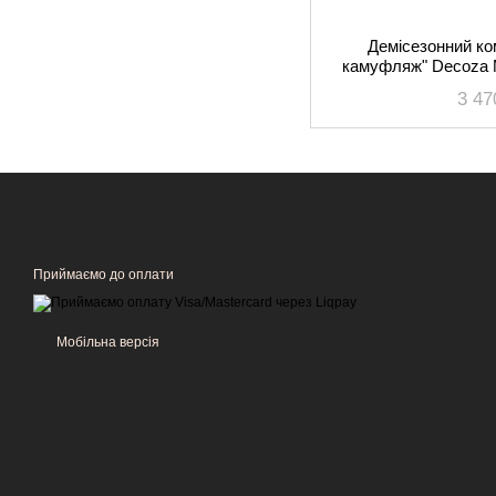
Демісезонний ко
камуфляж" Decoza 
OP306-pl016
3 47
Приймаємо до оплати
Мобільна версія