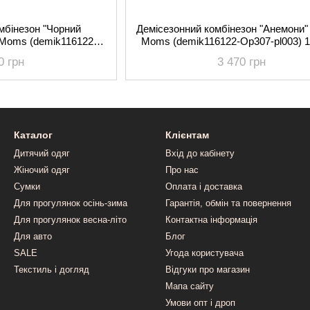
мбінезон "Чорний
Демісезонний комбінезон "Анемони"
Moms (demik116122-
Moms (demik116122-Op307-pl003) 1
) 116-122 см
см
0 грн
3 470 грн
Каталог
Клієнтам
Дитячий одяг
Вхід до кабінету
Жіночий одяг
Про нас
Сумки
Оплата і доставка
Для прогулянок осінь-зима
Гарантія, обмін та повернення
Для прогулянок весна-літо
Контактна інформація
Для авто
Блог
SALE
Угода користувача
Текстиль і догляд
Відгуки про магазин
Мапа сайту
Умови опт і дроп