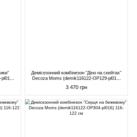
ики"
Демісезонний комбінезон "Діно на скейтах"
pl017)
Decoza Moms (demik116122-OP129-pl016)
116-122 см
3 470 грн