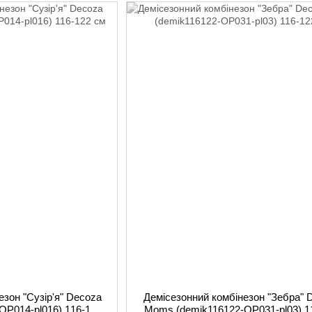
езон "Сузір'я" Decoza
Демісезонний комбінезон "Зебра" 
OP014-pl016) 116-122
Moms (demik116122-OP031-pl03) 1