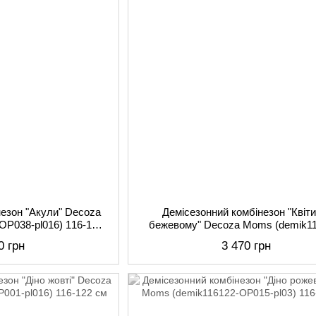
незон "Акули" Decoza
Демісезонний комбінезон "Квіти
ОР038-pl016) 116-122
бежевому" Decoza Moms (demik11
см
OP032-pl04) 116-122 см
0 грн
3 470 грн