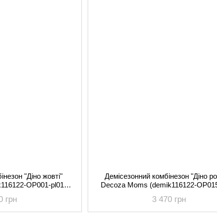
інезон "Діно жовті"
Демісезонний комбінезон "Діно ро
116122-OP001-pl016)
Decoza Moms (demik116122-OP015
122 см
116-122 см
0 грн
3 470 грн