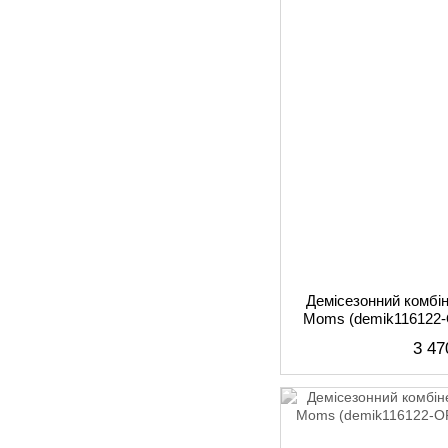
Демісезонний комбі
Moms (demik116122-
3 47