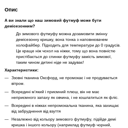
Опис
А ви знали що наш зимовий футмуф може бути
демісезонним?
До зимового футмуфу можна дозамовити змінну
демісезонну кришку, вона тонка з наповнювачем
холофайбер. Підходить для температури до 0 градусів.
Це краще ніж чохол на ніжки, тому що вона повністю
пристібається до спинки футмуфу замість зимової,
таким чином дитині ніде не задуває!
Характеристики:
Ззовні тканина Оксфорд, не промокає і не продувається
вітром.
Всередині м'який і приємний плюш, він не має
неприємного запаху як овчина, і не кошлатиться як фліс.
Всередині в ніжках непромокальна тканина, яка захищає
від забруднення від взуття
Незалежно від кольору зимового футмуфу, підійде демі
кришка і іншого кольору (наприклад футмуф чорний,