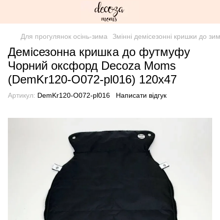
Для прогулянок осінь-зима
Змінні демісезонні кришки до з
Демісезонна кришка до футмуфу
Чорний оксфорд Decoza Moms
(DemKr120-O072-pl016) 120х47
Артикул:
DemKr120-O072-pl016
Написати відгук