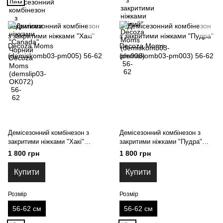
Демісезонний комбінезон з
Демісезонний комбінезон з
закритими ніжками "Хакі"
закритими ніжками "Пудра"
Decoza Moms (demiskomb03-
Decoza Moms (demiskomb03-
1 800 грн
1 800 грн
pm005) 56-62
pm003) 56-62
Купити
Купити
Розмір
Розмір
56-62 см
56-62 см