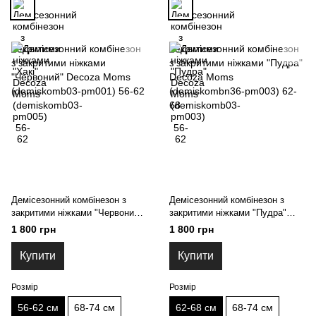
Демісезонний комбінезон з
Демісезонний комбінезон з
закритими ніжками "Червоний"
закритими ніжками "Пудра"
Decoza Moms (demiskomb03-
Decoza Moms (demiskombn36-
1 800 грн
1 800 грн
pm001) 56-62
pm003) 62-68
Купити
Купити
Розмір
Розмір
56-62 см
68-74 см
62-68 см
68-74 см