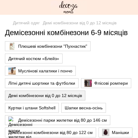
Дитячий одяг
Демі комбінезони від 0 до 12 місяців
Демісезонні комбінезони 6-9 місяців
Плюшеві комбінезони "Пухнастик"
Дитячий костюм «Блейз»
Муслінові халатики і пончо
Літні дитячі шортики та футболки
Флісові ромпери
Демі комбінезони від 0 до 12 місяців
Куртки і штани Softshell
Шапки весна-осінь
Демісезонні парки жилетки від 80 до 146 см
Демісезонні комбінезони від 80 до 122 см
Манішки