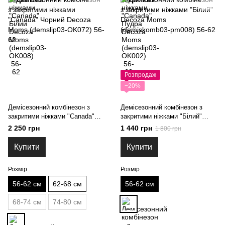
Розпродаж
−20%
Демісезонний комбінезон з
Демісезонний комбінезон з
закритими ніжками "Canada"
закритими ніжками "Білий"
Чорний Decoza Moms
Decoza Moms (demiskomb03-
2 250 грн
1 440 грн
1 800 грн
(demslip03-OK072) 56-62
pm008) 56-62
Купити
Купити
Розмір
Розмір
56-62 см
62-68 см
56-62 см
68-74 см
74-80 см