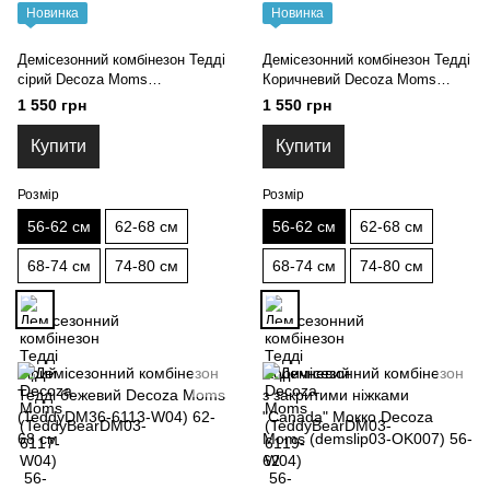
Новинка
Новинка
Демісезонний комбінезон Тедді
Демісезонний комбінезон Тедді
сірий Decoza Moms
Коричневий Decoza Moms
(TeddyBearDM03-6117-W04) 56-
(TeddyBearDM03-6119-W04) 56-
1 550 грн
1 550 грн
62 см
62 см
Купити
Купити
Розмір
Розмір
56-62 см
62-68 см
56-62 см
62-68 см
68-74 см
74-80 см
68-74 см
74-80 см