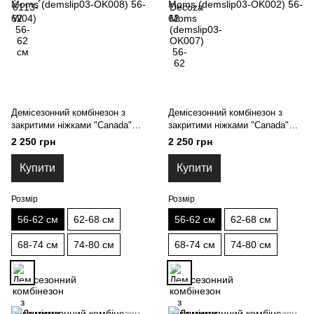
Демісезонний комбінезон з
Демісезонний комбінезон з
закритими ніжками "Canada"
закритими ніжками "Canada"
Білий Decoza Moms
Пудра Decoza Moms
2 250 грн
2 250 грн
(demslip03-OK008) 56-62
(demslip03-OK002) 56-62
Купити
Купити
Розмір
Розмір
56-62 см
62-68 см
56-62 см
62-68 см
68-74 см
74-80 см
68-74 см
74-80 см