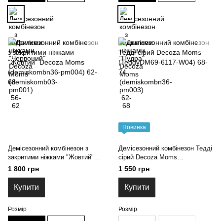
Новинка
Демісезонний комбінезон з
Демісезонний комбінезон Тедді
закритими ніжками "Жовтий"
сірий Decoza Moms
Decoza Moms (demiskombn36-
(TeddyDM69-6117-W04) 68-74
1 800 грн
1 550 грн
pm004) 62-68
Купити
Купити
Розмір
Розмір