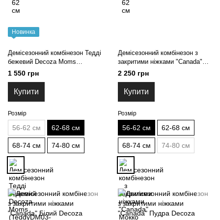
Новинка
Демісезонний комбінезон Тедді
Демісезонний комбінезон з
бежевий Decoza Moms
закритими ніжками "Canada"
(TeddyDM36-6113-W04) 62-68
Мокко Decoza Moms
1 550 грн
2 250 грн
см
(demslip03-OK007) 56-62
Купити
Купити
Розмір
Розмір
56-62 см
62-68 см
56-62 см
62-68 см
68-74 см
74-80 см
68-74 см
74-80 см