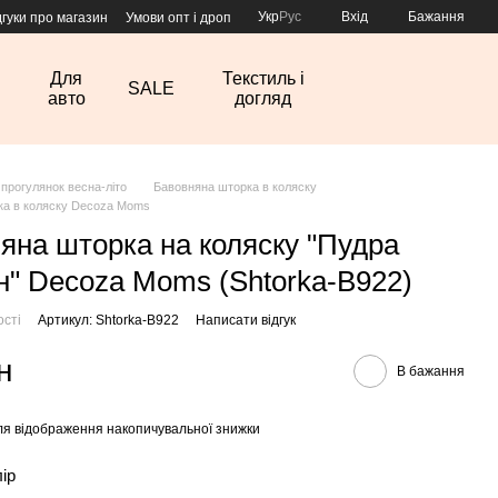
Укр
Рус
Вхід
Бажання
дгуки про магазин
Умови опт і дроп
Для
Текстиль і
SALE
авто
догляд
 прогулянок весна-літо
Бавовняна шторка в коляску
ка в коляску Decoza Moms
яна шторка на коляску "Пудра
н" Decoza Moms (Shtorka-В922)
ості
Артикул: Shtorka-В922
Написати відгук
н
В бажання
я відображення накопичувальної знижки
лір