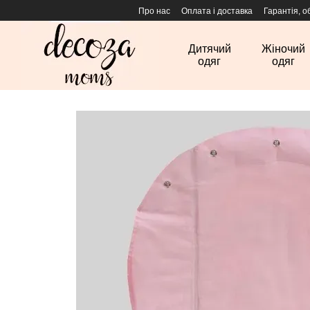
Перейти до основного контенту
Про нас
Оплата і доставка
Гарантія, о
Дитячий
Жіночий
одяг
одяг