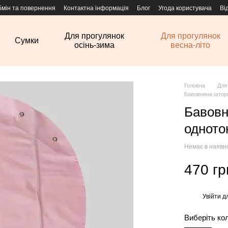
бмін та повернення
Контактна інформація
Блог
Угода користувача
Ві
Для прогулянок
Для прогулянок
Сумки
осінь-зима
весна-літо
Головна
Для
Бавовняна штор
Бавовн
одното
Немає в наявн
470 гр
Увійти
дл
%
Виберіть ко