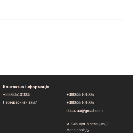
Контактна інформація
+380635101005
+380635101005
+380635101005
Передзвонити вам?
decozaa@gmail.com
м. Київ, вул. Мостицька, 9
Мапа проїзду