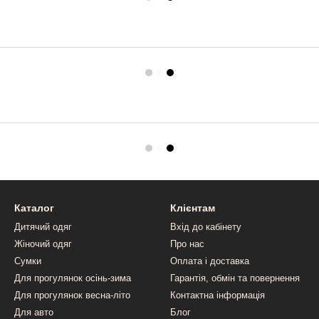
Каталог
Клієнтам
Дитячий одяг
Вхід до кабінету
Жіночий одяг
Про нас
Сумки
Оплата і доставка
Для прогулянок осінь-зима
Гарантія, обмін та повернення
Для прогулянок весна-літо
Контактна інформація
Для авто
Блог