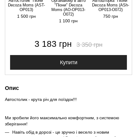
Автостолик "Піони"
Органайзер в авто
Автошторка "Піони"
Decoza Moms (AST-
"Піони" Decoza
Decoza Moms (АSh-
OP013)
Moms (АО-ОР013-
ОР013-О072)
О072)
1 500 грн
750 грн
1 100 грн
3 183 грн
3 350 грн
Купити
Опис
Автостолик - крута річ для поїздок!!!
Ми зробили його максимально комфортним, з системою
зберігання!
Навіть обід в дорозі - це зручно і весело з новим