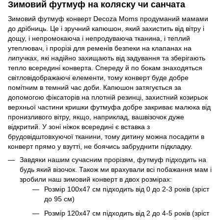
Зимовий футмуф на коляску чи санчата
Зимовий футмуф конверт Decoza Moms продуманий мамами
до дрібниць. Це і зручний капюшон, який захистить від вітру і
дощу, і непромокаюча і непродуваюча тканина, і теплий
утеплювач, і прорізі для ременів безпеки на клапанах на
липучках, які надійно захищають від задування та зберігають
тепло всередині конверта. Спереду й по бокам знаходяться
світловідображаючі елементи, тому конверт буде добре
помітним в темний час доби. Капюшон затягується за
допомогою фіксаторів на плотній резинці, захистний козирьок
верхньої частини кришки футмуфа добре закриває малюка від
пронизливого вітру, якщо, наприклад, вашвізочок дуже
відкритий. У зоні ніжок всередині є вставка з
брудовідштовхуючої тканини, тому дитину можна посадити в
конверт прямо у взутті, не боячись забруднити підкладку.
Завдяки нашим сучасним прорізям, футмуф підходить на
будь який візочок. Також ми врахували всі побажання мам і
зробили наш зимовий конверт в двох розмірах:
Розмір 100х47 см підходить від 0 до 2-3 років (зріст
до 95 см)
Розмір 120х47 см підходить від 2 до 4-5 років (зріст