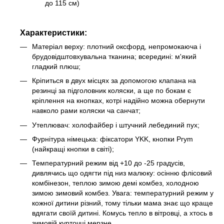
до 115 см)
Характеристики:
Матеріал верху: плотний оксфорд, непромокаюча і
брудовідштовхувальна тканина; всередині: м'який
гладкий плюш;
Кріпиться в двух місцях за допомогою клапана на
резинці за підголовник коляски, а ще по бокам є
кріплення на кнопках, котрі надійно можна обернути
навколо рами коляски ча санчат;
Утеплювач: холофайбер і штучний лебединий пух;
Фурнітура німецька: фіксатори YKK, кнопки Prym
(найкращі кнопки в світі);
Температурний режим від +10 до -25 градусів,
дивлячись що одягти під низ малюку: осінню флісовий
комбінезон, теплою зимою демі комбез, холодною
зимою зимовий комбез. Увага: температурний режим у
кожної дитини різний, тому тільки мама знає що краще
вдягати своїй дитині. Комусь тепло в вітровці, а хтось в
зимовій курточці мерзне.