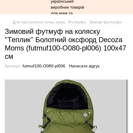
Для прогулянок осінь-зима
Футмуфи
Зимові футмуфи
Зимовий футмуф на коляску
"Теплик" Болотний оксфорд Decoza
Moms (futmuf100-O080-pl006) 100х47
см
Артикул:
futmuf100-O080-pl006
Написати відгук