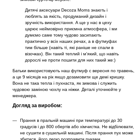
Дитячі аксесуари Decoza Moms знають і
люблять за якість, продуманий дизайн і
зручність використання. А ще у нас в цеху
царює неймовірно приємна атмосфера, і ми
думємо саме тому чудово засипають
практично у всіх наших речах, а в футмуфах
тим більше (навіть ті, які раніше не спали в
візочках). Він такий теплий і м'який, що навіть
дорослі не проти пошити для них такий же:)
Батьки використовують наш футмуф с вересня по травень,
а це 9 місяців на рік якщо дозамовити ще демі кришку.
Вона не така тепла і пухнаста, як зимова і служить
чудовою заміною чохлу на ніжки. Деталі уточнюйте у
менеджера.
Догляд за виробом:
Прання в пральній машині при температурі до 30
градусів і до 800 обертів або хімчистка. Не відбілювати,
не сушити в сушильній машині. Після прання пух може
збитися, його легко розправити руками.