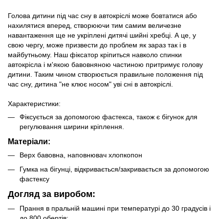
Голова дитини під час сну в автокріслі може бовтатися або
нахилятися вперед, створюючи тим самим величезне
навантаження ще не укріплені дитячі шийні хребці. А це, у
свою чергу, може призвести до проблем як зараз так і в
майбутньому. Наш фіксатор кріпиться навколо спинки
автокрісла і м'якою бавовняною частиною притримує голову
дитини. Таким чином створюється правильне положення під
час сну, дитина "не клює носом" уві сні в автокріслі.
Характеристики:
Фіксується за допомогою фастекса, також є бігунок для
регулювання ширини кріплення.
Матеріали:
Верх бавовна, наповнювач хлопкопон
Гумка на бігунці, відкривається/закривається за допомогою
фастексу
Догляд за виробом:
Прання в пральній машині при температурі до 30 градусів і
до 800 обертів;