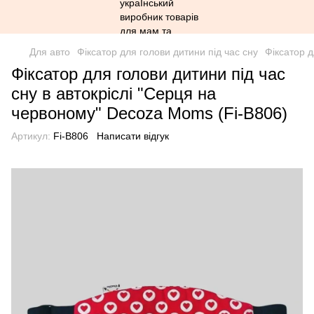
Для авто
Фіксатор для голови дитини під час сну
Фіксатор 
Фіксатор для голови дитини під час
сну в автокріслі "Серця на
червоному" Decoza Moms (Fi-B806)
Артикул:
Fi-B806
Написати відгук