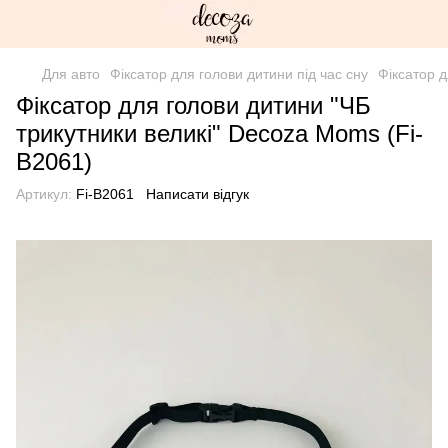
Для авто
Фіксатор для голови дитини під час сну
Фіксатор 
Фіксатор для голови дитини "ЧБ
трикутники великі" Decoza Moms (Fi-
B2061)
Артикул:
Fi-B2061
Написати відгук