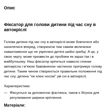
Опис
Фіксатор для голови дитини під час сну в
автокріслі
Голова дитини під час сну в автокріслі може бовтатися або
нахилятися вперед, створюючи тим самим величезне
навантаження ще не укріплені дитячі шийні хребці. А це, у
свою чергу, може призвести до проблем як зараз так і в
майбутньому. Наш фіксатор кріпиться навколо спинки
автокрісла і м'якою бавовняною частиною притримує голову
дитини. Таким чином створюється правильне положення під
час сну, дитина "не клює носом" уві сні в автокріслі.
Характеристики:
Фіксується за допомогою фастекса, також є бігунок для
регулювання ширини кріплення.
Матеріали: